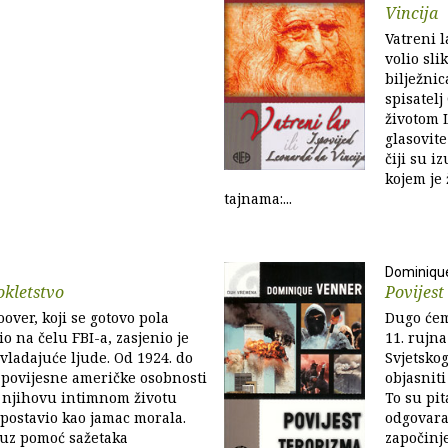
Vincija
Vatreni l
volio sl
bilježnic
spisatel
životom 
glasovite
čiji su i
kojem je
tajnama:...
Dominiqu
okletstvo
Povijest
over, koji se gotovo pola
Dugo ćem
io na čelu FBI-a, zasjenio je
11. rujna
vladajuće ljude. Od 1924. do
Svjetsko
 povijesne američke osobnosti
objasnit
u njihovu intimnom životu
To su pit
e postavio kao jamac morala.
odgovara 
uz pomoć sažetaka
započinj