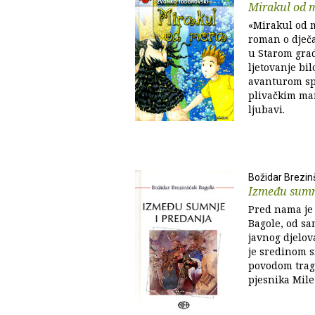
Mirakul od 
«Mirakul od m
roman o dječa
u Starom gra
ljetovanje b
avanturom spa
plivačkim ma
ljubavi.
Božidar Brezin
Između sumn
Pred nama je
Bagole, od sa
javnog djelov
je sredinom s
povodom tragi
pjesnika Mile