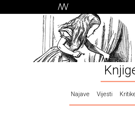
Knjig
Najave
Vijesti
Kritik