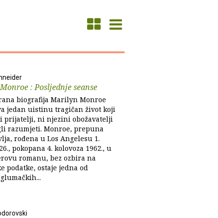
hneider
Monroe : Posljednje seanse
ana biografija Marilyn Monroe
va jedan uistinu tragičan život koji
i prijatelji, ni njezini obožavatelji
li razumjeti. Monroe, prepuna
vlja, rođena u Los Angelesu 1.
26., pokopana 4. kolovoza 1962., u
rovu romanu, bez ozbira na
e podatke, ostaje jedna od
glumačkih...
dorovski