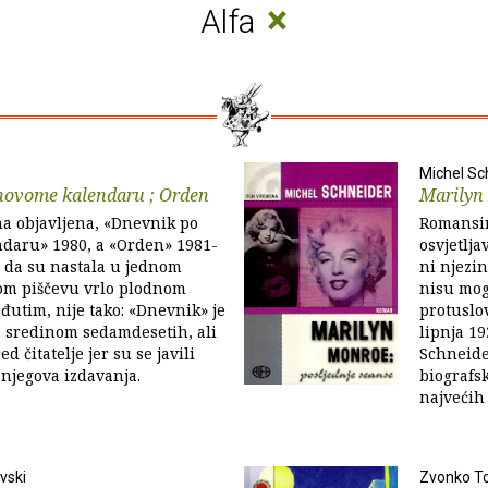
×
Alfa
Michel Sc
novome kalendaru ; Orden
Marilyn 
a objavljena, «Dnevnik po
Romansir
daru» 1980, a «Orden» 1981-
osvjetlja
o da su nastala u jednom
ni njezin
om piščevu vrlo plodnom
nisu mog
đutim, nije tako: «Dnevnik» je
protuslo
n sredinom sedamdesetih, ali
lipnja 19
d čitatelje jer su se javili
Schneide
njegova izdavanja.
biografsk
najvećih 
vski
Zvonko To