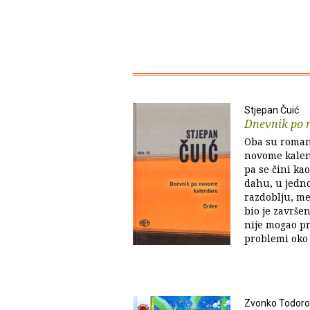
Stjepan Čuić
Dnevnik po 
Oba su roman
novome kalen
pa se čini ka
dahu, u jedn
razdoblju, me
bio je završe
nije mogao pre
problemi oko 
Zvonko Todoro