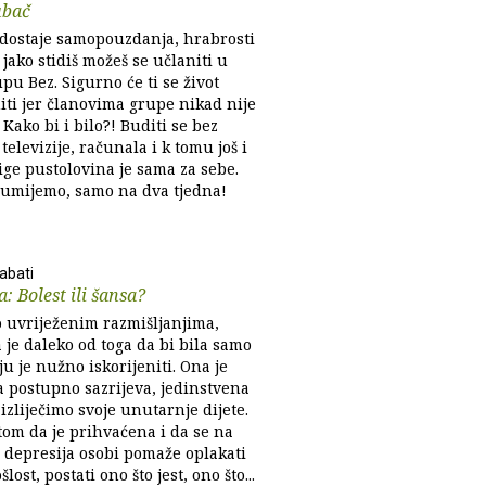
ubač
edostaje samopouzdanja, hrabrosti
e jako stidiš možeš se učlaniti u
pu Bez. Sigurno će ti se život
iti jer članovima grupe nikad nije
Kako bi i bilo?! Buditi se bez
 televizije, računala i k tomu još i
jige pustolovina je sama za sebe.
zumijemo, samo na dva tjedna!
abati
a: Bolest ili šansa?
 uvriježenim razmišljanjima,
 je daleko od toga da bi bila samo
ju je nužno iskorijeniti. Ona je
a postupno sazrijeva, jedinstvena
izliječimo svoje unutarnje dijete.
tom da je prihvaćena i da se na
, depresija osobi pomaže oplakati
lost, postati ono što jest, ono što...