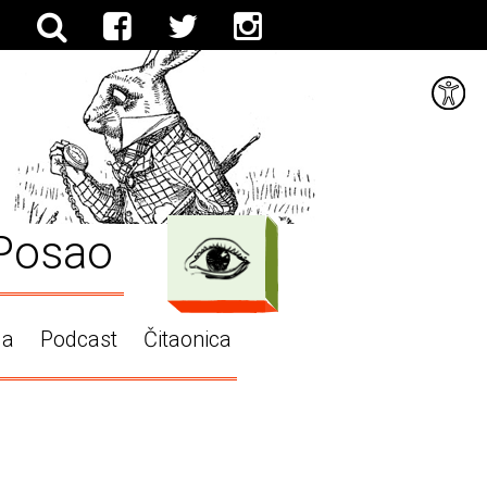
Posao
ga
Podcast
Čitaonica