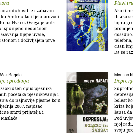
mora
Plavi tr
ora» duhovit je i zabavan
Ako ti n
ku Andreu koji ljeta provodi
ili ako s
du na Hvaru. Ovoga je puta
tajnu gru
ilo ispunjeno neobičnom
promijen
šavanja lijepe uvale,
dosadno. 
ratonom i doživljajem prve
telefona,
čitati kn
Da se ra
ščak Bagola
Moussa N
je i predanja
Depresij
 zaokružen opus pjesnika
Suprotno
mih početaka pjesnikovanja i
depresija
anja do najnovije pjesme koju
bolest ko
ijećnja 2007. napisao
kriza koj
čne smrti prijatelja i
šansa da 
 Maslaća.
Pod uvje
njoj radi
svoju proš