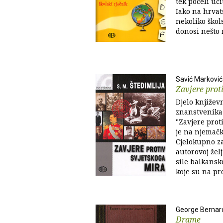
tek počeli uči
Iako na hrvat
nekoliko škol
donosi nešto 
Savić Marković
Zavjere prot
Djelo književn
znanstvenika S
"Zavjere prot
je na njemačk
Cjelokupno za
autorovoj želj
sile balkansko
koje su na pro
George Berna
Drame