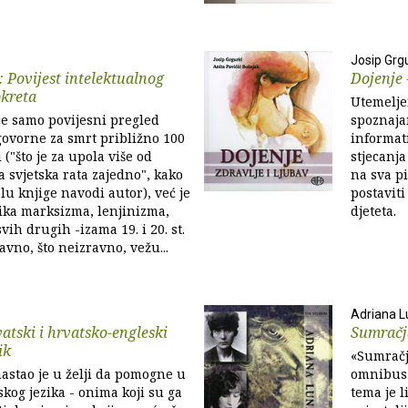
Josip Grgu
Povijest intelektualnog
Dojenje 
okreta
Utemelje
je samo povijesni pregled
spoznaja
govorne za smrt približno 100
informati
 ("što je za upola više od
stjecanja
a svjetska rata zajedno", kako
na sva pi
lu knjige navodi autor), već je
postaviti
tika marksizma, lenjinizma,
djeteta.
svih drugih -izama 19. i 20. st.
zravno, što neizravno, vežu...
Adriana L
atski i hrvatsko-engleski
Sumračj
ik
«Sumračj
nastao je u želji da pomogne u
omnibus 
kog jezika - onima koji su ga
tema je 