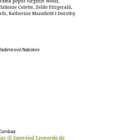
jicama poput Virginie Woolf,
Sidonie Colette, Zelde Fitzgerald,
lath, Katherine Mansfield i Dorothy
Vladimirovič Nabokov
n Combaz
lav ili Ispovijed Leonarda da