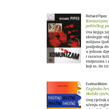
Richard Pipes
Komunizam : 
političkog p
Ova knjiga ni
ideologije od
milijuna ljudi
posljednja dv
u jednom dije
i razorna kri
staljinizma i 
koji se, što i
Evelina Miščin
Englesko-hrv
školski rječn
Ovaj rječnik 
učenju engles