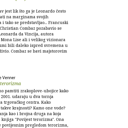
av jest lik što ga je Leonardo često
ikati na marginama svojih
a i tako se predstavljao... Francuski
j Christian Combaz pozabavio se
Leonarda da Vincija, autora
 Mona Lise ali i velikog vizionara
zumi bili daleko ispred svremena u
 živio. Combaz se bavi majstorovim
e Venner
 terorizma
o pamtiti zrakoplove-ubojice kako
 2001. udaraju u dva tornja
ga trgovačkog centra. Kako
i takve krajnosti? Kamo one vode?
anja kao i brojna druga na koja
knjiga "Povijest terorizma". Ona
e povijesnim pregledom terorizma,