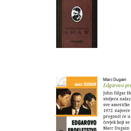
Marc Dugain
Edgarovo pr
John Edgar Ho
stoljeća nalaz
sve američke 
1972. najveće
progonit će 
čovjek koji s
Marc Dugain 