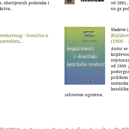
a, obavijesnih podataka i
od 1881.,
riva...
su ga poči
Vladimir 
rešućenog : ironično u
Književn
kontekstu...
(1900. - 1
Autor se
književn
svjetona
od 1900. 
podvrgnu
prilikom
sastanka 
katolička
zahvatom ugušena.