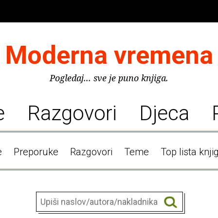
Moderna vremena
Pogledaj... sve je puno knjiga.
e
Razgovori
Djeca
e
Preporuke
Razgovori
Teme
Top lista knji