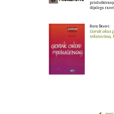
prisluškivanj
dijaloga razotk
Boris Škvorc
Gorak okus p
tekstovima, 