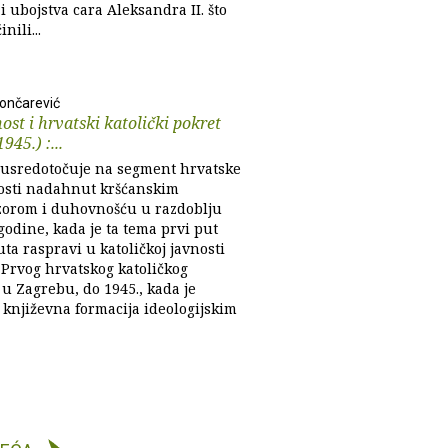
 i ubojstva cara Aleksandra II. što
nili...
Lončarević
ost i hrvatski katolički pokret
945.) :...
 usredotočuje na segment hrvatske
osti nadahnut kršćanskim
zorom i duhovnošću u razdoblju
godine, kada je ta tema prvi put
ta raspravi u katoličkoj javnosti
 Prvog hrvatskog katoličkog
u Zagrebu, do 1945., kada je
 književna formacija ideologijskim