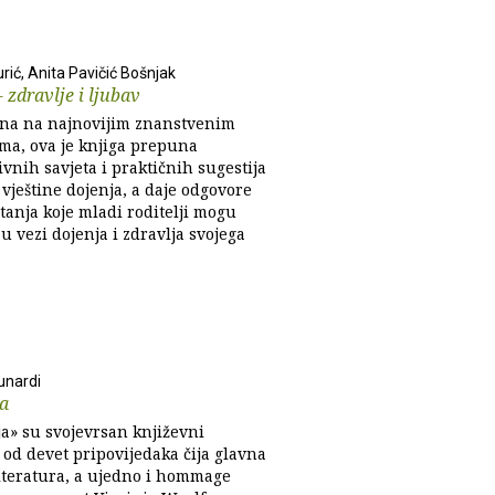
rić, Anita Pavičić Bošnjak
- zdravlje i ljubav
na na najnovijim znanstvenim
ma, ova je knjiga prepuna
vnih savjeta i praktičnih sugestija
 vještine dojenja, a daje odgovore
tanja koje mladi roditelji mogu
 u vezi dojenja i zdravlja svojega
unardi
a
a» su svojevrsan književni
od devet pripovijedaka čija glavna
literatura, a ujedno i hommage