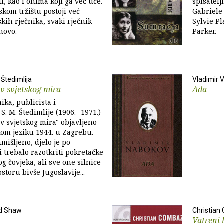
ti, kao i onima koji ga već uče.
spisatel
skom tržištu postoji već
Gabriele 
skih rječnika, svaki rječnik
Sylvie P
novo.
Parker.
 Štedimlija
Vladimir 
iv svjetskog mira
Ada
ika, publicista i
. M. Štedimlije (1906. -1971.)
iv svjetskog mira" objavljeno
om jeziku 1944. u Zagrebu.
mišljeno, djelo je po
i trebalo razotkriti pokretačke
g čovjeka, ali sve one silnice
storu bivše Jugoslavije...
rd Shaw
Christia
Vatreni 