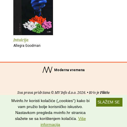
Intuicija
Allegra Goodman
Moderna vremena
Sva prava pridržana © MV Info d.o.o. 2026. • Kriv je
Fiktiv
Mvinfo.hr koristi kolačiće („cookies“) kako bi
SLAŽEM SE
O nama
•
Pomoć
•
Uvjeti korištenja
•
RSS kanali
vam pružio bolje korisničko iskustvo.
Nastavkom pregleda mvinfo.hr stranica
Potraži nas na:
slažete se sa korištenjem kolačića.
Više
informacija