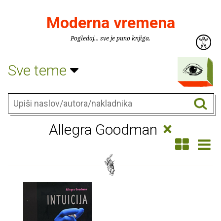
Moderna vremena
Pogledaj... sve je puno knjiga.
Sve teme
×
Allegra Goodman