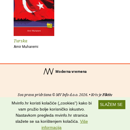
Turska
Amir Muharemi
Moderna vremena
Sva prava pridržana © MV Info d.o.o. 2026. • Kriv je
Fiktiv
Mvinfo.hr koristi kolačiće („cookies“) kako bi
SLAŽEM SE
O nama
•
Pomoć
•
Uvjeti korištenja
•
RSS kanali
vam pružio bolje korisničko iskustvo.
Nastavkom pregleda mvinfo.hr stranica
Potraži nas na:
slažete se sa korištenjem kolačića.
Više
informacija