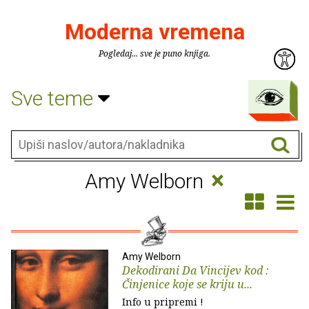
Moderna vremena
Pogledaj... sve je puno knjiga.
Sve teme
×
Amy Welborn
Amy Welborn
Dekodirani Da Vincijev kod :
Činjenice koje se kriju u...
Info u pripremi !