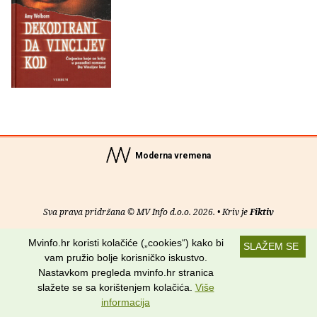
Moderna vremena
Sva prava pridržana © MV Info d.o.o. 2026. • Kriv je
Fiktiv
O nama
•
Pomoć
•
Uvjeti korištenja
•
RSS kanali
Mvinfo.hr koristi kolačiće („cookies“) kako bi
SLAŽEM SE
vam pružio bolje korisničko iskustvo.
Potraži nas na:
Nastavkom pregleda mvinfo.hr stranica
slažete se sa korištenjem kolačića.
Više
informacija