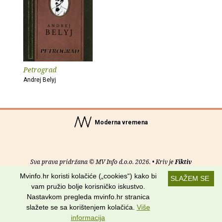
Petrograd
Andrej Belyj
Moderna vremena
Sva prava pridržana © MV Info d.o.o. 2026. • Kriv je
Fiktiv
Mvinfo.hr koristi kolačiće („cookies“) kako bi
SLAŽEM SE
O nama
•
Pomoć
•
Uvjeti korištenja
•
RSS kanali
vam pružio bolje korisničko iskustvo.
Nastavkom pregleda mvinfo.hr stranica
Potraži nas na:
slažete se sa korištenjem kolačića.
Više
informacija