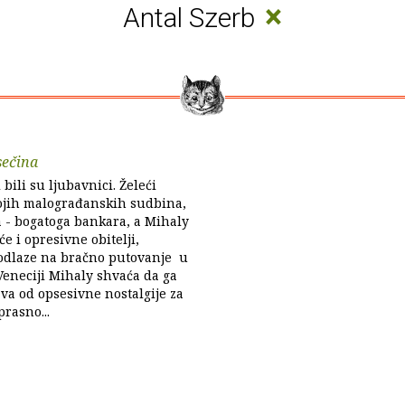
×
Antal Szerb
sečina
 bili su ljubavnici. Želeći
vojih malograđanskih sudbina,
 - bogatoga bankara, a Mihaly
e i opresivne obitelji,
 odlaze na bračno putovanje u
 Veneciji Mihaly shvaća da ga
va od opsesivne nostalgije za
rasno...