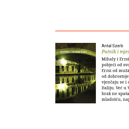
Antal Szerb
Putnik i mje
Mihaly i Erzsi
pobjeći od s
Erzsi od muža
od dobrostojeć
vjenčaju se i
Italiju. Već u
brak ne spaša
mladošću, nap