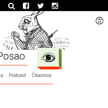
Posao
ga
Podcast
Čitaonica