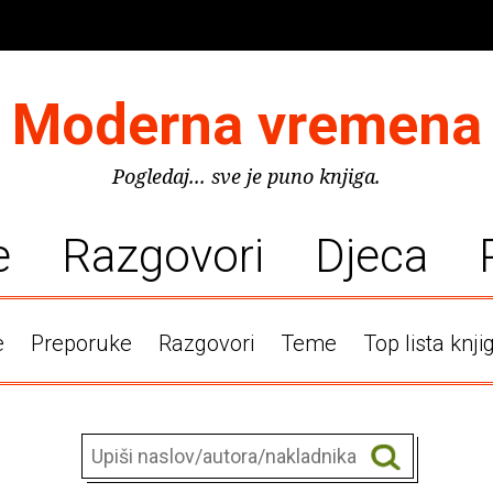
Moderna vremena
Pogledaj... sve je puno knjiga.
e
Razgovori
Djeca
e
Preporuke
Razgovori
Teme
Top lista knji