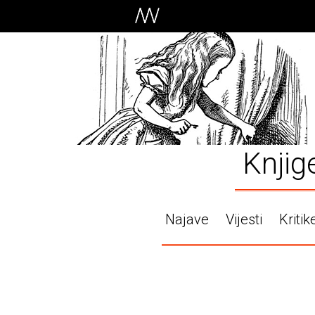
Knjig
Najave
Vijesti
Kritik