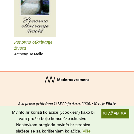
Ponovno otkrivanje
života
Anthony De Mello
Moderna vremena
Sva prava pridržana © MV Info d.o.o. 2026. • Kriv je
Fiktiv
Mvinfo.hr koristi kolačiće („cookies“) kako bi
SLAŽEM SE
O nama
•
Pomoć
•
Uvjeti korištenja
•
RSS kanali
vam pružio bolje korisničko iskustvo.
Nastavkom pregleda mvinfo.hr stranica
Potraži nas na:
slažete se sa korištenjem kolačića.
Više