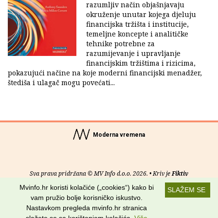
razumljiv način objašnjavaju
okruženje unutar kojega djeluju
financijska tržišta i institucije,
temeljne koncepte i analitičke
tehnike potrebne za
razumijevanje i upravljanje
financijskim tržištima i rizicima,
pokazujući načine na koje moderni financijski menadžer,
štediša i ulagač mogu povećati...
Moderna vremena
Sva prava pridržana © MV Info d.o.o. 2026. • Kriv je
Fiktiv
Mvinfo.hr koristi kolačiće („cookies“) kako bi
SLAŽEM SE
O nama
•
Pomoć
•
Uvjeti korištenja
•
RSS kanali
vam pružio bolje korisničko iskustvo.
Nastavkom pregleda mvinfo.hr stranica
Potraži nas na: