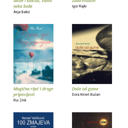
Može i kaktus, samo
Zadirivalište
neka bode
Igor Rajki
Asja Bakić
Magična riječ i druge
Duše od gume
pripovijesti
Dora Kinert Bučan
Rui Zink