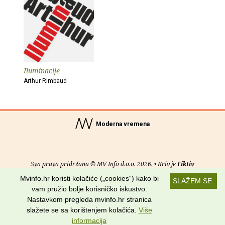
Iluminacije
Arthur Rimbaud
Moderna vremena
Sva prava pridržana © MV Info d.o.o. 2026. • Kriv je
Fiktiv
Mvinfo.hr koristi kolačiće („cookies“) kako bi
SLAŽEM SE
O nama
•
Pomoć
•
Uvjeti korištenja
•
RSS kanali
vam pružio bolje korisničko iskustvo.
Nastavkom pregleda mvinfo.hr stranica
Potraži nas na:
slažete se sa korištenjem kolačića.
Više
informacija