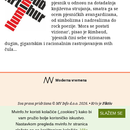
pjesnik u odnosu na dotadašnja
književna strujanja, smatra ga se
ocem pjesničkih avangardizama,
od simbolizma i nadrealizma do
rock poezije. 'Mora se postati
vizionar', pisao je Rimbaud,
'pjesnik čini sebe vizionarom
dugim, gigantskim i racionalnim rastrojavanjem svih
čula....
Moderna vremena
Sva prava pridržana © MV Info d.o.o. 2026. • Kriv je
Fiktiv
Mvinfo.hr koristi kolačiće („cookies“) kako bi
SLAŽEM SE
O nama
•
Pomoć
•
Uvjeti korištenja
•
RSS kanali
vam pružio bolje korisničko iskustvo.
Nastavkom pregleda mvinfo.hr stranica
Potraži nas na: