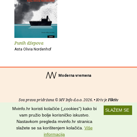
Punih džepova
Asta Olivia Nordenhof
Moderna vremena
Sva prava pridržana © MV Info d.o.o. 2026. • Kriv je
Fiktiv
Mvinfo.hr koristi kolačiće („cookies“) kako bi
SLAŽEM SE
O nama
•
Pomoć
•
Uvjeti korištenja
•
RSS kanali
vam pružio bolje korisničko iskustvo.
Nastavkom pregleda mvinfo.hr stranica
Potraži nas na:
slažete se sa korištenjem kolačića.
Više
informacija