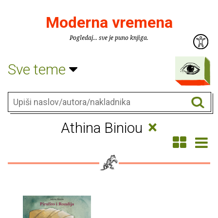
Moderna vremena
Pogledaj... sve je puno knjiga.
Sve teme
×
Athina Biniou