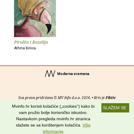
Pirulito i Rozalija
Athina Biniou
Moderna vremena
Sva prava pridržana © MV Info d.o.o. 2026. • Kriv je
Fiktiv
Mvinfo.hr koristi kolačiće („cookies“) kako bi
SLAŽEM SE
O nama
•
Pomoć
•
Uvjeti korištenja
•
RSS kanali
vam pružio bolje korisničko iskustvo.
Nastavkom pregleda mvinfo.hr stranica
Potraži nas na:
slažete se sa korištenjem kolačića.
Više
informacija