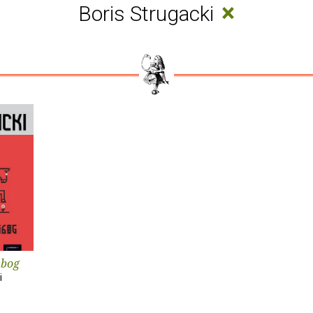
×
Boris Strugacki
 bog
i