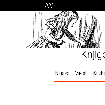
Knjig
Najave
Vijesti
Kritik