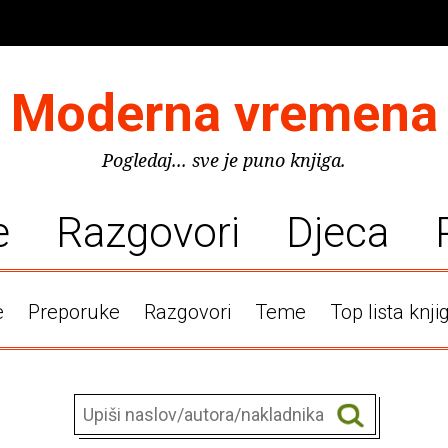
Moderna vremena
Pogledaj... sve je puno knjiga.
e
Razgovori
Djeca
e
Preporuke
Razgovori
Teme
Top lista knji