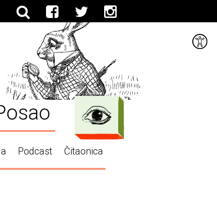
Posao
ga
Podcast
Čitaonica