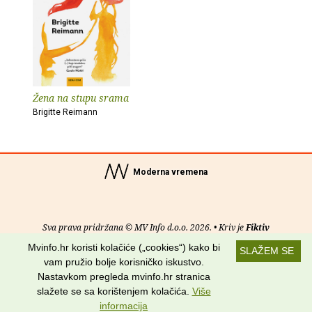
Žena na stupu srama
Brigitte Reimann
Moderna vremena
Sva prava pridržana © MV Info d.o.o. 2026. • Kriv je
Fiktiv
Mvinfo.hr koristi kolačiće („cookies“) kako bi
SLAŽEM SE
O nama
•
Pomoć
•
Uvjeti korištenja
•
RSS kanali
vam pružio bolje korisničko iskustvo.
Nastavkom pregleda mvinfo.hr stranica
Potraži nas na:
slažete se sa korištenjem kolačića.
Više
informacija