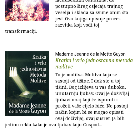
postupno šireg osjećaja trajnog
veselja i sklada sa svime onim što
jest. Ova knjiga opisuje proces
razvitka koji vodi toj
transformaciji.
Madame Jeanne de la Motte Guyon
Kratka i vrlo jednostavna metoda
molitve
To je molitva. Molitva koja se
sastoji od tišine. I dok ste u toj
tišini, Bog izlijeva u vas duboku,
unutarnju ljubav. Ovaj je doživljaj
ljubavi onaj koji će ispuniti i
prožeti vaše cijelo biće. Ne postoji
način kojim bi se mogao opisati
ovaj doživljaj, ovaj susret. Ja bih
jedino rekla kako je ova ljubav koju Gospod...