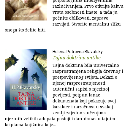
potpomognuta inteligentnim
razlučivanjem. Prvo otkrijte kakvu
vrstu osobnosti imate, a tada ju
počnite oblikovati, zapravo,
razvijati. Stvorite mentalnu sliku
onoga što želite biti.
Helena Petrovna Blavatsky
Tajna doktrina antike
Tajna doktrina bila univerzalno
rasprostranjena religija drevnog i
pretpovijesnog svijeta. Dokazi o
njenoj rasprostranjenosti,
autentični zapisi o njezinoj
povijesti, potpun lanac
dokumenata koji pokazuje svoj
karakter i nazočnost u svakoj
zemlji zajedno s učenjima
njezinih velikih adepata postoji i dan-danas u tajnim
kriptama knjižnica koje...