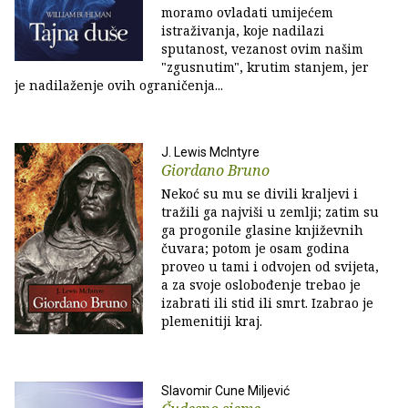
moramo ovladati umijećem
istraživanja, koje nadilazi
sputanost, vezanost ovim našim
"zgusnutim", krutim stanjem, jer
je nadilaženje ovih ograničenja...
J. Lewis McIntyre
Giordano Bruno
Nekoć su mu se divili kraljevi i
tražili ga najviši u zemlji; zatim su
ga progonile glasine književnih
čuvara; potom je osam godina
proveo u tami i odvojen od svijeta,
a za svoje oslobođenje trebao je
izabrati ili stid ili smrt. Izabrao je
plemenitiji kraj.
Slavomir Cune Miljević