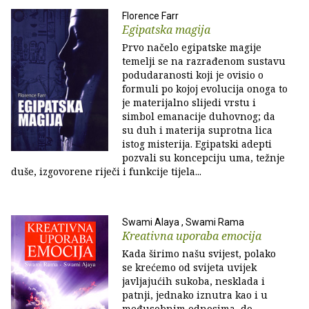
Florence Farr
Egipatska magija
Prvo načelo egipatske magije
temelji se na razrađenom sustavu
podudaranosti koji je ovisio o
formuli po kojoj evolucija onoga to
je materijalno slijedi vrstu i
simbol emanacije duhovnog; da
su duh i materija suprotna lica
istog misterija. Egipatski adepti
pozvali su koncepciju uma, težnje
duše, izgovorene riječi i funkcije tijela...
Swami Alaya , Swami Rama
Kreativna uporaba emocija
Kada širimo našu svijest, polako
se krećemo od svijeta uvijek
javljajućih sukoba, nesklada i
patnji, jednako iznutra kao i u
međusobnim odnosima, do