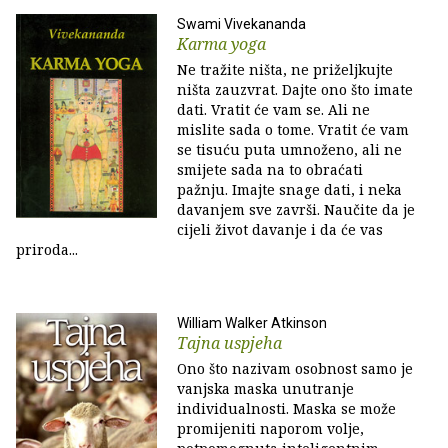
Swami Vivekananda
Karma yoga
Ne tražite ništa, ne priželjkujte
ništa zauzvrat. Dajte ono što imate
dati. Vratit će vam se. Ali ne
mislite sada o tome. Vratit će vam
se tisuću puta umnoženo, ali ne
smijete sada na to obraćati
pažnju. Imajte snage dati, i neka
davanjem sve završi. Naučite da je
cijeli život davanje i da će vas
priroda...
William Walker Atkinson
Tajna uspjeha
Ono što nazivam osobnost samo je
vanjska maska unutranje
individualnosti. Maska se može
promijeniti naporom volje,