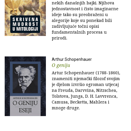
nekih današnjih bajki. Njihova
jednostavnost i čisto imaginarne
ideje tako su preobraženi u
alegorije koje su ponekad bili
zadivljujuće točni opisi
fundamentalnih procesa u
prirodi.
Arthur Schopenhauer
O geniju
Artur Schopenhauer (1788-1860),
znameniti njemački filozof svojim
je djelom izvršio ogroman utjecaj
na Freuda, Darvvina, Nitzschea,
Tolstova, Junga, D. H. Lavvrenca,
Camusa, Becketta, Mahlera i
mnoge druge.