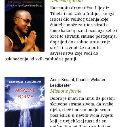
Nebeska glazba
Karmapin dramatičan bijeg iz
Tibeta i dolazak u Indiju... knjiga
iznosi dio velikog učenja koje
čitatelja može zainteresirati o
tome kako upoznati samoga sebe i
kroz to shvatiti smisao postojanja,
doprijeti do osobne unutarnje
sreće i ravnoteže na putu
savršenstva koje vodi do
oslobođenja od svih zabluda i patnji.
Annie Besant, Charles Webster
Leadbeater
Misaone forme
Dobro je imati na umu da postoji
skrivena strana života, da svako
djelo, riječ i misao imaju svoju
posljedicu u nevidljivom svijetu
koji je uvijek kraj nas i da su
obično ti nevidljivi rezultati od