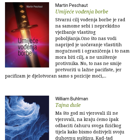
Martin Peschaut
Umijeće vođenja borbe
Stvarni cilj vođenja borbe je rad
na samome sebi i neprekidno
vježbanje vlastitog
poboljšanja.Ono što nas vodi
naprijed je uočavanje vlastitih
mogućnosti i ograničenja i to nam
mora biti cilj, a ne uništenje
protivnika. No, to nas ne smije
pretvoriti u lažne pacifiste, jer
pacifizam je djelotvoran samo s pozicije moći,...
William Buhlman
Tajna duše
Ma što god mi vjerovali ili ne
vjerovali, na kraju ćemo ipak
odbaciti čahuru svoga fizičkog
tijela kako bismo doživjeli svoju
duhovnu suštinu. Kad-tad