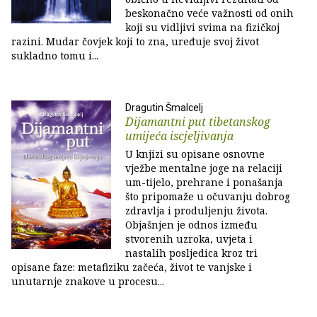
beskonačno veće važnosti od onih
koji su vidljivi svima na fizičkoj
razini. Mudar čovjek koji to zna, uređuje svoj život
sukladno tomu i...
Dragutin Šmalcelj
Dijamantni put tibetanskog
umijeća iscjeljivanja
U knjizi su opisane osnovne
vježbe mentalne joge na relaciji
um-tijelo, prehrane i ponašanja
što pripomaže u očuvanju dobrog
zdravlja i produljenju života.
Objašnjen je odnos između
stvorenih uzroka, uvjeta i
nastalih posljedica kroz tri
opisane faze: metafiziku začeća, život te vanjske i
unutarnje znakove u procesu...