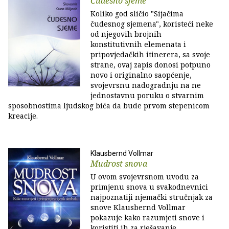
Čudesno sjeme
Koliko god sličio "Sijačima
čudesnog sjemena", koristeći neke
od njegovih brojnih
konstitutivnih elemenata i
pripovjedačkih itinerera, sa svoje
strane, ovaj zapis donosi potpuno
novo i originalno saopćenje,
svojevrsnu nadogradnju na ne
jednostavnu poruku o stvarnim
sposobnostima ljudskog bića da bude prvom stepenicom
kreacije.
Klausbernd Vollmar
Mudrost snova
U ovom svojevrsnom uvodu za
primjenu snova u svakodnevnici
najpoznatiji njemački stručnjak za
snove Klausbernd Vollmar
pokazuje kako razumjeti snove i
koristiti ih za rješavanje