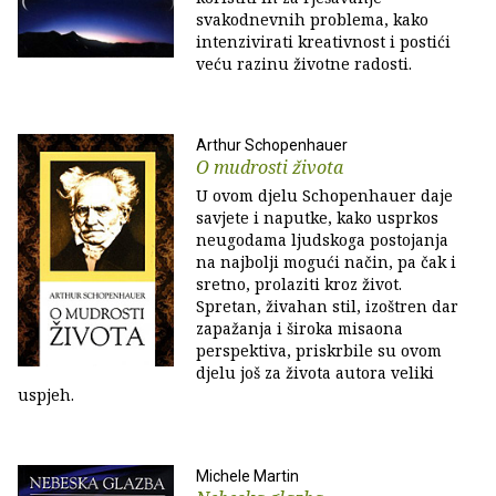
svakodnevnih problema, kako
intenzivirati kreativnost i postići
veću razinu životne radosti.
Arthur Schopenhauer
O mudrosti života
U ovom djelu Schopenhauer daje
savjete i naputke, kako usprkos
neugodama ljudskoga postojanja
na najbolji mogući način, pa čak i
sretno, prolaziti kroz život.
Spretan, živahan stil, izoštren dar
zapažanja i široka misaona
perspektiva, priskrbile su ovom
djelu još za života autora veliki
uspjeh.
Michele Martin