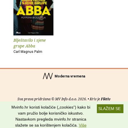
Blještavilo i sjene
grupe Abba
Carl Magnus Palm
Moderna vremena
Sva prava pridržana © MV Info d.o.o. 2026. • Kriv je
Fiktiv
Mvinfo.hr koristi kolačiće („cookies“) kako bi
SLAŽEM SE
O nama
•
Pomoć
•
Uvjeti korištenja
•
RSS kanali
vam pružio bolje korisničko iskustvo.
Nastavkom pregleda mvinfo.hr stranica
Potraži nas na:
slažete se sa korištenjem kolačića.
Više