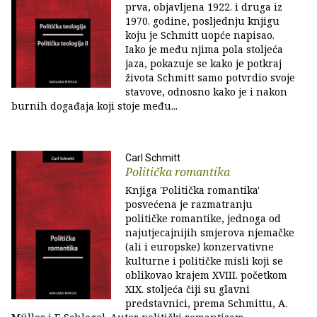
prva, objavljena 1922. i druga iz
1970. godine, posljednju knjigu
koju je Schmitt uopće napisao.
Iako je među njima pola stoljeća
jaza, pokazuje se kako je potkraj
života Schmitt samo potvrdio svoje
stavove, odnosno kako je i nakon
burnih događaja koji stoje među...
Carl Schmitt
Politička romantika
Knjiga 'Politička romantika'
posvećena je razmatranju
političke romantike, jednoga od
najutjecajnijih smjerova njemačke
(ali i europske) konzervativne
kulturne i političke misli koji se
oblikovao krajem XVIII. početkom
XIX. stoljeća čiji su glavni
predstavnici, prema Schmittu, A.