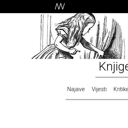
Knjig
Najave
Vijesti
Kritik