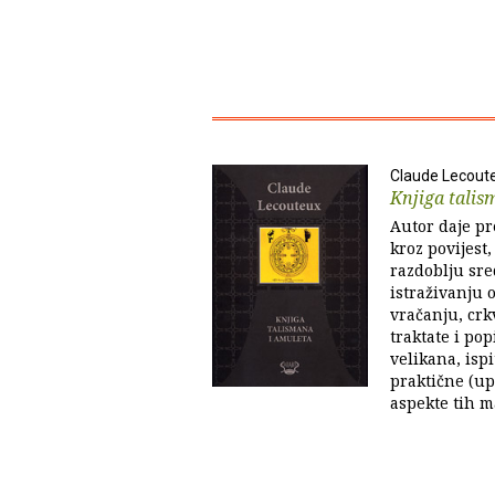
Claude Lecout
Knjiga talis
Autor daje pr
kroz povijest
razdoblju sre
istraživanju 
vračanju, cr
traktate i po
velikana, isp
praktične (up
aspekte tih ma