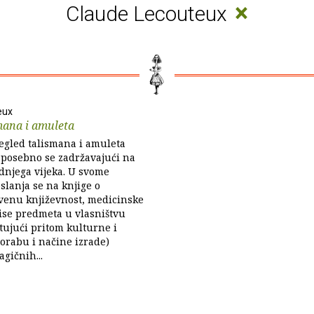
×
Claude Lecouteux
eux
mana i amuleta
egled talismana i amuleta
, posebno se zadržavajući na
dnjega vijeka. U svome
oslanja se na knjige o
kvenu književnost, medicinske
pise predmeta u vlasništvu
itujući pritom kulturne i
orabu i načine izrade)
gičnih...