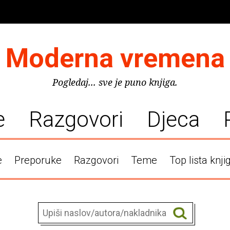
Moderna vremena
Pogledaj... sve je puno knjiga.
e
Razgovori
Djeca
e
Preporuke
Razgovori
Teme
Top lista knji