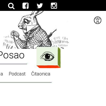
Posao
ga
Podcast
Čitaonica