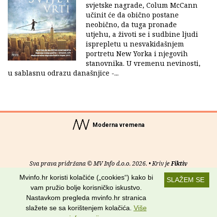
svjetske nagrade, Colum McCann
učinit će da obično postane
neobično, da tuga pronađe
utjehu, a životi se i sudbine ljudi
isprepletu u nesvakidašnjem
portretu New Yorka i njegovih
stanovnika. U vremenu nevinosti,
u sablasnu odrazu današnjice -...
Moderna vremena
Sva prava pridržana © MV Info d.o.o. 2026. • Kriv je
Fiktiv
Mvinfo.hr koristi kolačiće („cookies“) kako bi
SLAŽEM SE
O nama
•
Pomoć
•
Uvjeti korištenja
•
RSS kanali
vam pružio bolje korisničko iskustvo.
Nastavkom pregleda mvinfo.hr stranica
Potraži nas na:
slažete se sa korištenjem kolačića.
Više