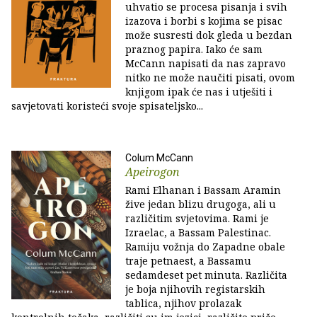
uhvatio se procesa pisanja i svih
izazova i borbi s kojima se pisac
može susresti dok gleda u bezdan
praznog papira. Iako će sam
McCann napisati da nas zapravo
nitko ne može naučiti pisati, ovom
knjigom ipak će nas i utješiti i
savjetovati koristeći svoje spisateljsko...
Colum McCann
Apeirogon
Rami Elhanan i Bassam Aramin
žive jedan blizu drugoga, ali u
različitim svjetovima. Rami je
Izraelac, a Bassam Palestinac.
Ramiju vožnja do Zapadne obale
traje petnaest, a Bassamu
sedamdeset pet minuta. Različita
je boja njihovih registarskih
tablica, njihov prolazak