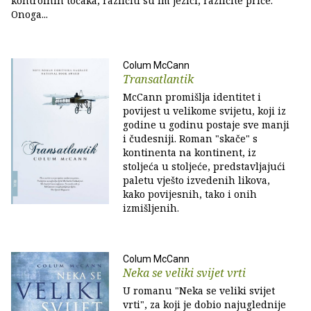
kontrolnih točaka, različiti su im jezici, različite priče.
Onoga...
Colum McCann
Transatlantik
McCann promišlja identitet i
povijest u velikome svijetu, koji iz
godine u godinu postaje sve manji
i čudesniji. Roman "skače" s
kontinenta na kontinent, iz
stoljeća u stoljeće, predstavljajući
paletu vješto izvedenih likova,
kako povijesnih, tako i onih
izmišljenih.
Colum McCann
Neka se veliki svijet vrti
U romanu "Neka se veliki svijet
vrti", za koji je dobio najuglednije