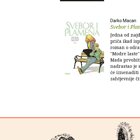
Darko Macan
Svebor i Pl
Jedna od najd
priča ikad is
roman o odras
"Modre laste"
Mada prvobit
nadrastao je 
će iznenaditi t
zahtjevnije čit