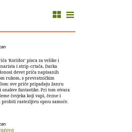
can
iča 'Koridor' pisca za velike i
narista i strip-crtača, Darka
onosi devet priča napisanih
m rukom, s prevratničkim
alom: sve priče pripadaju žanru
i onakve fantastike. Pri tom otvara
leme čovjeka koji vapi, čezne i
 probiti rastezljivu opnu samoće.
can
ragova