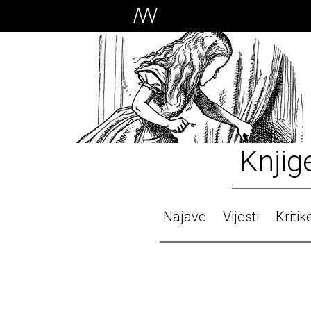
Knjig
Najave
Vijesti
Kritik