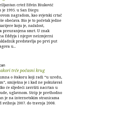
riljantan crtež Edvin Biuković
 je 1995. u San Diegu
vom nagradom, kao svjetski crtač
iše obećava. Bio je to početak jedne
karijere koju je, nažalost,
a preuranjena smrt. U znak
 na Eddyja i njegov neizmjerni
akladnik predstavlja po prvi put
gova u...
can
takori trče počasni krug
lumna o štakoru koji radi “u uredu,
om”, smiješna je i kad ne pokušavaš
tko će sljedeći završiti nacrtan u
ljude, uglavnom. Strip je prethodno
van je na internetskim stranicama
d svibnja 2007. do travnja 2008.