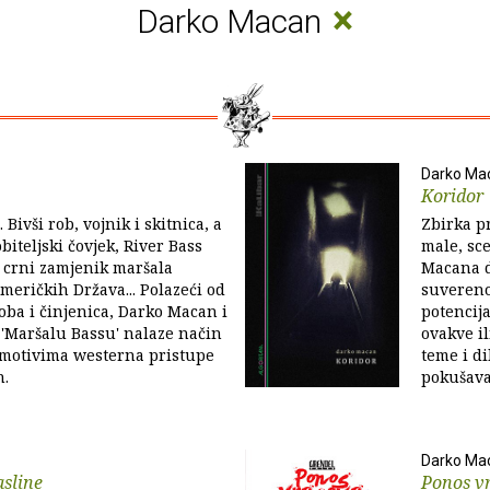
×
Darko Macan
Darko Ma
Koridor
 Bivši rob, vojnik i skitnica, a
Zbirka pr
biteljski čovjek, River Bass
male, sce
i crni zamjenik maršala
Macana d
meričkih Država... Polazeći od
suvereno
oba i činjenica, Darko Macan i
potencij
 'Maršalu Bassu' nalaze način
ovakve il
 motivima westerna pristupe
teme i di
n.
pokušava
Darko Ma
sline
Ponos v