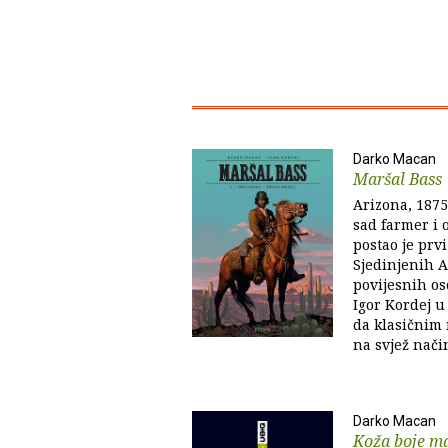
Darko Macan
Maršal Bass
Arizona, 1875.
sad farmer i o
postao je prv
Sjedinjenih A
povijesnih os
Igor Kordej u
da klasičnim
na svjež nači
Darko Macan
Koža boje ma