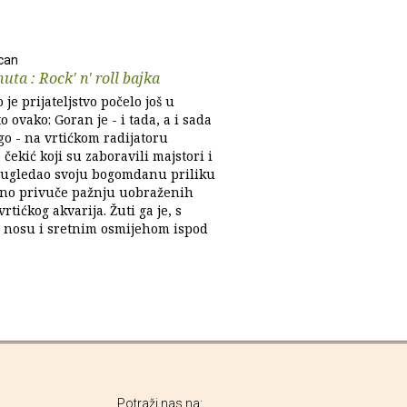
can
uta : Rock' n' roll bajka
 je prijateljstvo počelo još u
to ovako: Goran je - i tada, a i sada
go - na vrtićkom radijatoru
čekić koji su zaboravili majstori i
ugledao svoju bogomdanu priliku
no privuče pažnju uobraženih
vrtićkog akvarija. Žuti ga je, s
 nosu i sretnim osmijehom ispod
Potraži nas na: