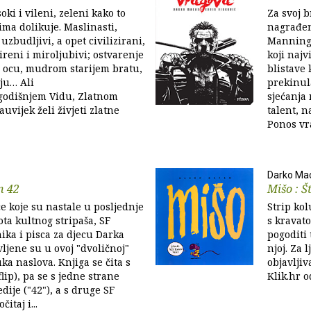
oki i vileni, zeleni kako to
Za svoj b
ma dolikuje. Maslinasti,
nagrađen
uzbudljivi, a opet civilizirani,
Manningo
reni i miroljubivi; ostvarenje
koji najv
 ocu, mudrom starijem bratu,
blistave 
ju… Ali
prekinul
odišnjem Vidu, Zlatnom
sjećanja
auvijek želi živjeti zlatne
talent, n
Ponos vra
Darko Ma
n 42
Mišo : Š
če koje su nastale u posljednje
Strip ko
ota kultnog stripaša, SF
s kravat
ika i pisca za djecu Darka
pogoditi 
ljene su u ovoj "dvoličnoj"
njoj. Za 
ka naslova. Knjiga se čita s
objavlji
flip), pa se s jedne strane
Klik.hr o
edije ("42"), a s druge SF
itaj i...