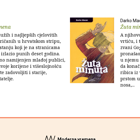
Darko Ma
amena
Žuta min
užih i najljepših cjelovitih
A njihovo
pričanih u hrvatskom stripu,
vrtiću, i 
tanju koji je na stranicama
zvani Go
 izlazio punih deset godina.
pronašao 
no namijenjen mlađoj publici,
u njemu 
svoje korijene i višeslojnošću
da konač
e zadovoljiti i starije,
ribica iz 
atelje.
prstom u
nosa,...
Moderna vremena