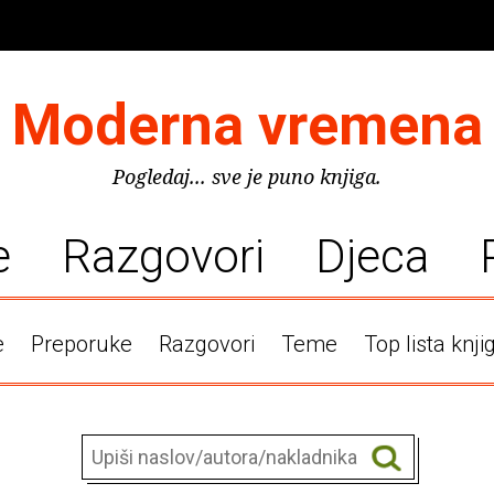
Moderna vremena
Pogledaj... sve je puno knjiga.
e
Razgovori
Djeca
e
Preporuke
Razgovori
Teme
Top lista knji