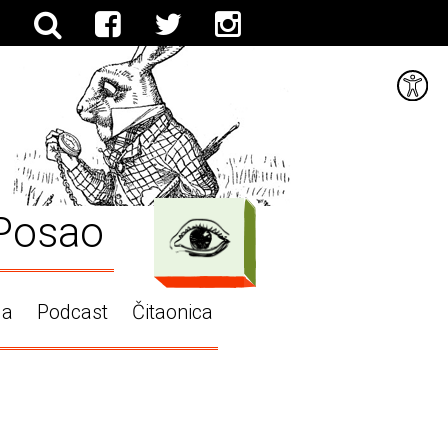
Posao
ga
Podcast
Čitaonica