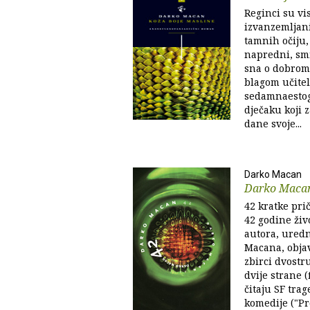
Reginci su vis
izvanzemljani
tamnih očiju, 
napredni, smi
sna o dobrom
blagom učitel
sedamnaestog
dječaku koji z
dane svoje...
Darko Macan
Darko Maca
42 kratke pri
42 godine živ
autora, uredn
Macana, objav
zbirci dvostru
dvije strane (
čitaju SF trag
komedije ("Proč