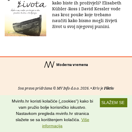
kako biste ih proživjeli? Elisabeth
Kübler-Ross i David Kessler vode
nas kroz pouke koje trebamo
naučiti kako bismo mogli živjeti
život u svoj njegovoj punini.
Moderna vremena
Sva prava pridržana © MV Info d.o.o. 2026. • Kriv je
Fiktiv
O nama
•
Pomoć
•
Uvjeti korištenja
•
RSS kanali
Mvinfo.hr koristi kolačiće („cookies“) kako bi
SLAŽEM SE
vam pružio bolje korisničko iskustvo.
Potraži nas na:
Nastavkom pregleda mvinfo.hr stranica
slažete se sa korištenjem kolačića.
Više
informacija