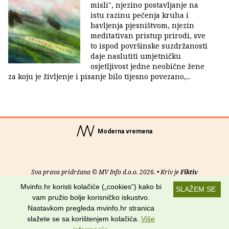
misli", njezino postavljanje na
istu razinu pečenja kruha i
bavljenja pjesništvom, njezin
meditativan pristup prirodi, sve
to ispod površinske suzdržanosti
daje naslutiti umjetničku
osjetljivost jedne neobične žene
za koju je življenje i pisanje bilo tijesno povezano,...
Moderna vremena
Sva prava pridržana © MV Info d.o.o. 2026. • Kriv je
Fiktiv
Mvinfo.hr koristi kolačiće („cookies“) kako bi
SLAŽEM SE
O nama
•
Pomoć
•
Uvjeti korištenja
•
RSS kanali
vam pružio bolje korisničko iskustvo.
Nastavkom pregleda mvinfo.hr stranica
Potraži nas na:
slažete se sa korištenjem kolačića.
Više