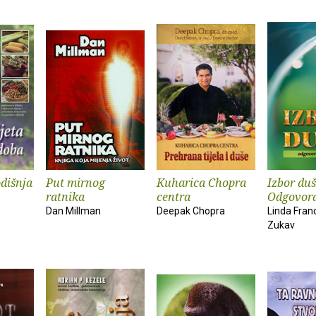
odišnja
Put mirnog
Kuharica Chopra
Izbor duš
ratnika
centra
Odgovora
Dan Millman
Deepak Chopra
Linda Franc
Zukav