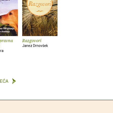
pravna
Razgovori
a
Janez Drnovšek
ora
DEĆA