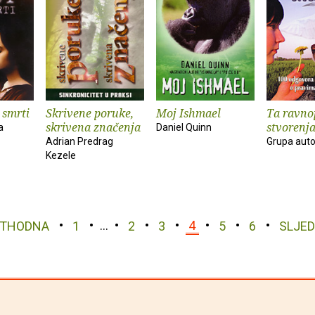
 smrti
Skrivene poruke,
Moj Ishmael
Ta ravno
skrivena značenja
stvorenj
a
Daniel Quinn
Adrian Predrag
Grupa aut
Kezele
ETHODNA
1
…
2
3
4
5
6
SLJE