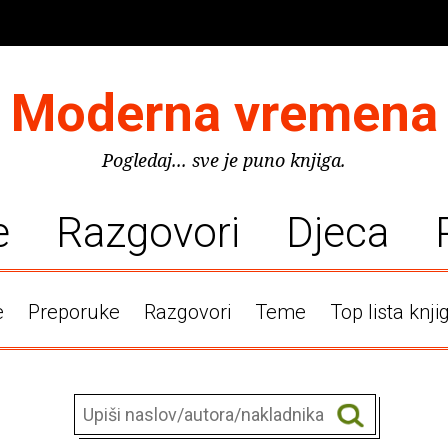
Moderna vremena
Pogledaj... sve je puno knjiga.
e
Razgovori
Djeca
e
Preporuke
Razgovori
Teme
Top lista knji