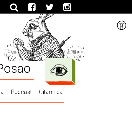
Posao
ga
Podcast
Čitaonica