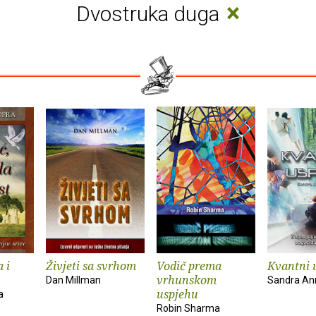
×
Dvostruka duga
 i
Živjeti sa svrhom
Vodič prema
Kvantni 
vrhunskom
Dan Millman
Sandra An
uspjehu
a
Robin Sharma