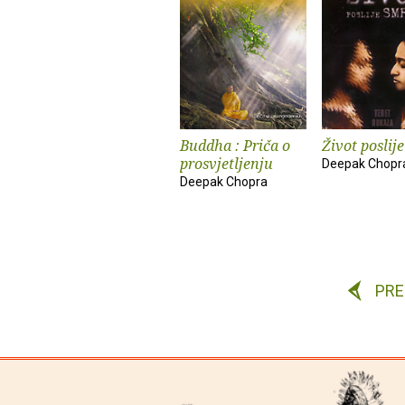
Buddha : Priča o
Život poslije
prosvjetljenju
Deepak Chopr
Deepak Chopra
PR