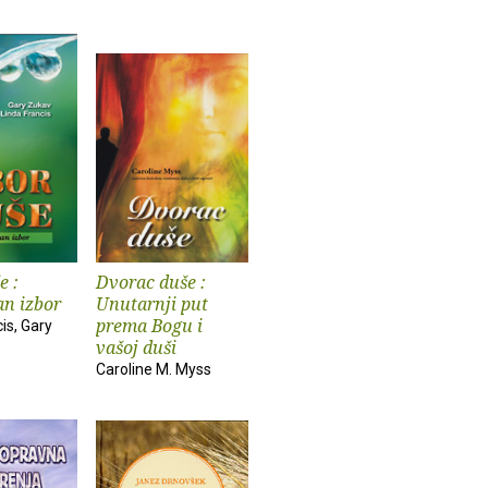
e :
Dvorac duše :
n izbor
Unutarnji put
prema Bogu i
is, Gary
vašoj duši
Caroline M. Myss