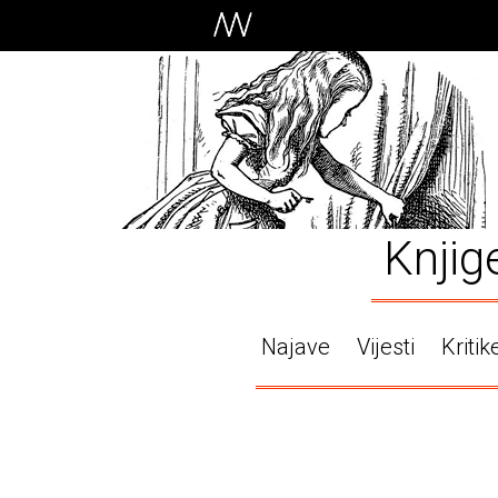
Knjig
Najave
Vijesti
Kritik