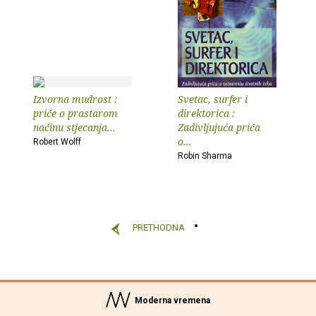
Izvorna mudrost :
Svetac, surfer i
priče o prastarom
direktorica :
načinu stjecanja...
Zadivljujuća priča
o...
Robert Wolff
Robin Sharma
PRETHODNA
Moderna vremena