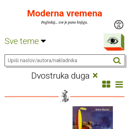
Moderna vremena
Pogledaj... sve je puno knjiga.
Sve teme
×
Dvostruka duga