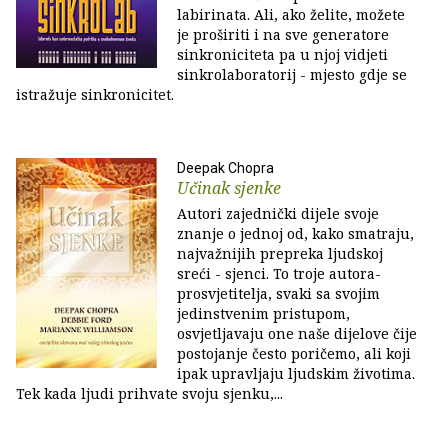
labirinata. Ali, ako želite, možete
je proširiti i na sve generatore
sinkroniciteta pa u njoj vidjeti
sinkrolaboratorij - mjesto gdje se
istražuje sinkronicitet.
Deepak Chopra
Učinak sjenke
Autori zajednički dijele svoje
znanje o jednoj od, kako smatraju,
najvažnijih prepreka ljudskoj
sreći - sjenci. To troje autora-
prosvjetitelja, svaki sa svojim
jedinstvenim pristupom,
osvjetljavaju one naše dijelove čije
postojanje često poričemo, ali koji
ipak upravljaju ljudskim životima.
Tek kada ljudi prihvate svoju sjenku,...