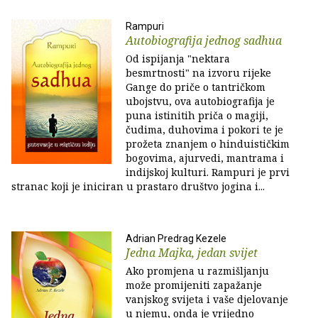
Rampuri
Autobiografija jednog sadhua
Od ispijanja "nektara
besmrtnosti" na izvoru rijeke
Gange do priče o tantričkom
ubojstvu, ova autobiografija je
puna istinitih priča o magiji,
čudima, duhovima i pokori te je
prožeta znanjem o hinduističkim
bogovima, ajurvedi, mantrama i
indijskoj kulturi. Rampuri je prvi
stranac koji je iniciran u prastaro društvo jogina i...
Adrian Predrag Kezele
Jedna Majka, jedan svijet
Ako promjena u razmišljanju
može promijeniti zapažanje
vanjskog svijeta i vaše djelovanje
u njemu, onda je vrijedno