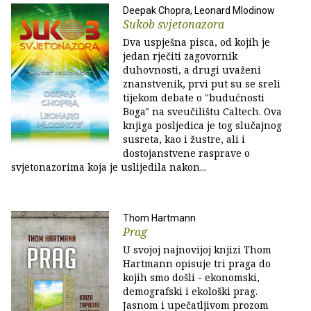
Deepak Chopra, Leonard Mlodinow
Sukob svjetonazora
Dva uspješna pisca, od kojih je
jedan rječiti zagovornik
duhovnosti, a drugi uvaženi
znanstvenik, prvi put su se sreli
tijekom debate o "budućnosti
Boga" na sveučilištu Caltech. Ova
knjiga posljedica je tog slučajnog
susreta, kao i žustre, ali i
dostojanstvene rasprave o
svjetonazorima koja je uslijedila nakon...
Thom Hartmann
Prag
U svojoj najnovijoj knjizi Thom
Hartmann opisuje tri praga do
kojih smo došli - ekonomski,
demografski i ekološki prag.
Jasnom i upečatljivom prozom