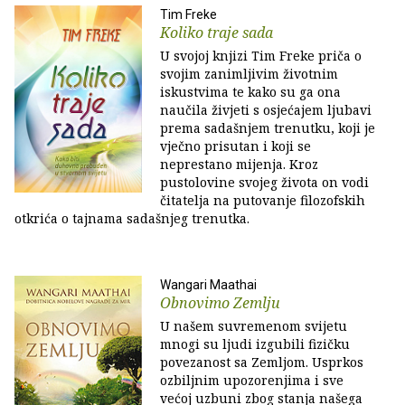
Tim Freke
Koliko traje sada
U svojoj knjizi Tim Freke priča o
svojim zanimljivim životnim
iskustvima te kako su ga ona
naučila živjeti s osjećajem ljubavi
prema sadašnjem trenutku, koji je
vječno prisutan i koji se
neprestano mijenja. Kroz
pustolovine svojeg života on vodi
čitatelja na putovanje filozofskih
otkrića o tajnama sadašnjeg trenutka.
Wangari Maathai
Obnovimo Zemlju
U našem suvremenom svijetu
mnogi su ljudi izgubili fizičku
povezanost sa Zemljom. Usprkos
ozbiljnim upozorenjima i sve
većoj uzbuni zbog stanja našega