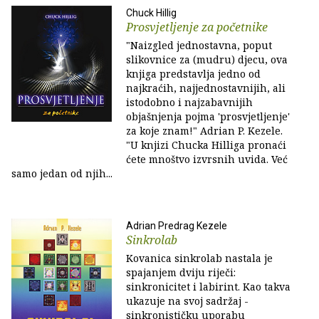
Chuck Hillig
Prosvjetljenje za početnike
"Naizgled jednostavna, poput
slikovnice za (mudru) djecu, ova
knjiga predstavlja jedno od
najkraćih, najjednostavnijih, ali
istodobno i najzabavnijih
objašnjenja pojma 'prosvjetljenje'
za koje znam!" Adrian P. Kezele.
"U knjizi Chucka Hilliga pronaći
ćete mnoštvo izvrsnih uvida. Već
samo jedan od njih...
Adrian Predrag Kezele
Sinkrolab
Kovanica sinkrolab nastala je
spajanjem dviju riječi:
sinkronicitet i labirint. Kao takva
ukazuje na svoj sadržaj -
sinkronističku uporabu