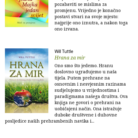
pozabaviti se mislima za
promjenu. Vrijedno je konačno
postavi stvari na svoje mjesto:
najprije ono iznutra, a nakon toga
ono izvana.
Will Tuttle
Hrana za mir
Ono smo što jedemo. Hranu
doslovno ugrađujemo u naša
tijela. Putem prehrane na
osnovnim i nesvjesnim razinama
sudjelujemo u vrijednostima i
paradigmama našega društva. Ova
knjiga ne govori o prehrani na
uobičajeni način. Ona istražuje
duboke društvene i duhovne
posljedice naših prehrambenih navika i...