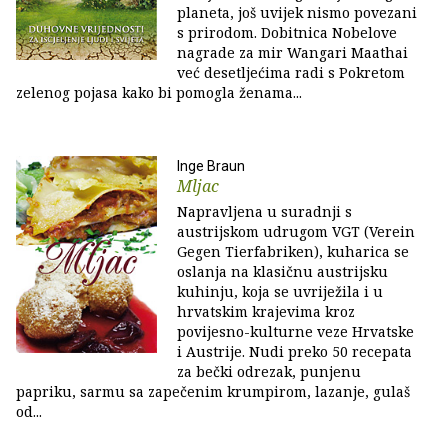
planeta, još uvijek nismo povezani
s prirodom. Dobitnica Nobelove
nagrade za mir Wangari Maathai
već desetljećima radi s Pokretom
zelenog pojasa kako bi pomogla ženama...
Inge Braun
Mljac
Napravljena u suradnji s
austrijskom udrugom VGT (Verein
Gegen Tierfabriken), kuharica se
oslanja na klasičnu austrijsku
kuhinju, koja se uvriježila i u
hrvatskim krajevima kroz
povijesno-kulturne veze Hrvatske
i Austrije. Nudi preko 50 recepata
za bečki odrezak, punjenu
papriku, sarmu sa zapečenim krumpirom, lazanje, gulaš
od...