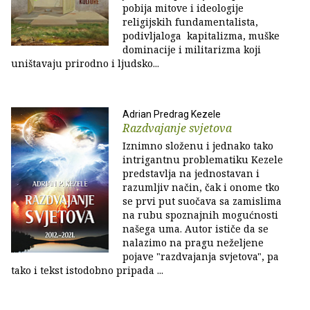
pobija mitove i ideologije
religijskih fundamentalista,
podivljaloga kapitalizma, muške
dominacije i militarizma koji
uništavaju prirodno i ljudsko...
Adrian Predrag Kezele
Razdvajanje svjetova
Iznimno složenu i jednako tako
intrigantnu problematiku Kezele
predstavlja na jednostavan i
razumljiv način, čak i onome tko
se prvi put suočava sa zamislima
na rubu spoznajnih mogućnosti
našega uma. Autor ističe da se
nalazimo na pragu neželjene
pojave "razdvajanja svjetova", pa
tako i tekst istodobno pripada ...