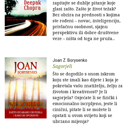
zapitajte se dublje pitanje koje
glasi zašto. Zašto je život težak?
Bez obzira na prednosti s kojima
ste rođeni – novac, inteligenciju,
privlačnu osobnost, sjajnu
perspektivu ili dobre društvene
veze – ništa od toga ne pruža...
Joan Z. Borysenko
Sagorjeli
Što se dogodilo s onom iskrom
koju ste imali kao dijete i koja je
pokretala vašu znatiželju, želju za
životom i kreativnost? Je li
sagorjela? Osjećate li se fizički i
emocionalno iscrpljeno, jeste li
cinični, pitate li se možete li
opstati u ovom svijetu koji se
ubrzano mijenja?