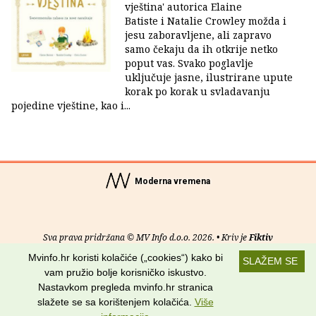
vještina' autorica Elaine
Batiste i Natalie Crowley možda i
jesu zaboravljene, ali zapravo
samo čekaju da ih otkrije netko
poput vas. Svako poglavlje
uključuje jasne, ilustrirane upute
korak po korak u svladavanju
pojedine vještine, kao i...
Moderna vremena
Sva prava pridržana © MV Info d.o.o. 2026. • Kriv je
Fiktiv
Mvinfo.hr koristi kolačiće („cookies“) kako bi
SLAŽEM SE
O nama
•
Pomoć
•
Uvjeti korištenja
•
RSS kanali
vam pružio bolje korisničko iskustvo.
Nastavkom pregleda mvinfo.hr stranica
Potraži nas na:
slažete se sa korištenjem kolačića.
Više