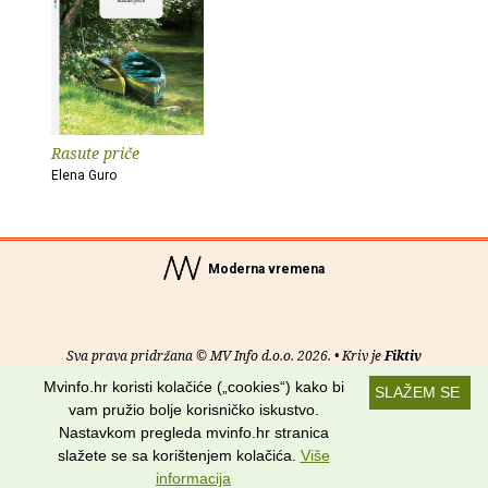
Rasute priče
Elena Guro
Moderna vremena
Sva prava pridržana © MV Info d.o.o. 2026. • Kriv je
Fiktiv
Mvinfo.hr koristi kolačiće („cookies“) kako bi
SLAŽEM SE
O nama
•
Pomoć
•
Uvjeti korištenja
•
RSS kanali
vam pružio bolje korisničko iskustvo.
Nastavkom pregleda mvinfo.hr stranica
Potraži nas na:
slažete se sa korištenjem kolačića.
Više
informacija