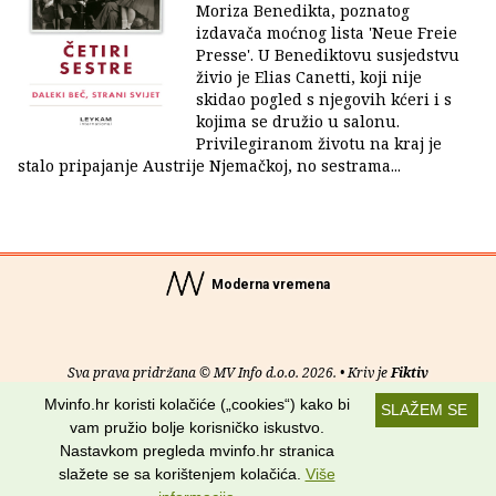
Moriza Benedikta, poznatog
izdavača moćnog lista 'Neue Freie
Presse'. U Benediktovu susjedstvu
živio je Elias Canetti, koji nije
skidao pogled s njegovih kćeri i s
kojima se družio u salonu.
Privilegiranom životu na kraj je
stalo pripajanje Austrije Njemačkoj, no sestrama...
Moderna vremena
Sva prava pridržana © MV Info d.o.o. 2026. • Kriv je
Fiktiv
Mvinfo.hr koristi kolačiće („cookies“) kako bi
SLAŽEM SE
O nama
•
Pomoć
•
Uvjeti korištenja
•
RSS kanali
vam pružio bolje korisničko iskustvo.
Nastavkom pregleda mvinfo.hr stranica
Potraži nas na:
slažete se sa korištenjem kolačića.
Više