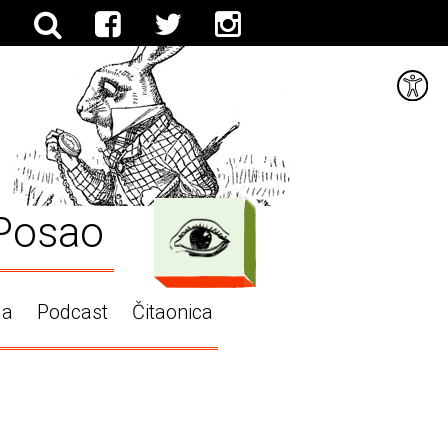
Posao
ga
Podcast
Čitaonica