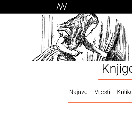
Knjig
Najave
Vijesti
Kritik