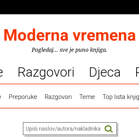
Moderna vremena
Pogledaj... sve je puno knjiga.
e
Razgovori
Djeca
e
Preporuke
Razgovori
Teme
Top lista knji