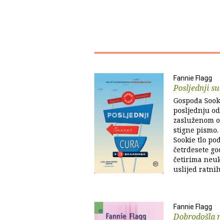
Fannie Flagg
Posljednji s
Gospođa Sooki
posljednju od 
zasluženom o
stigne pismo.
Sookie tlo po
četrdesete go
četirima neuk
uslijed ratni
Fannie Flagg
Dobrodošla na