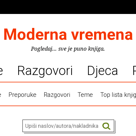
Moderna vremena
Pogledaj... sve je puno knjiga.
e
Razgovori
Djeca
e
Preporuke
Razgovori
Teme
Top lista knji