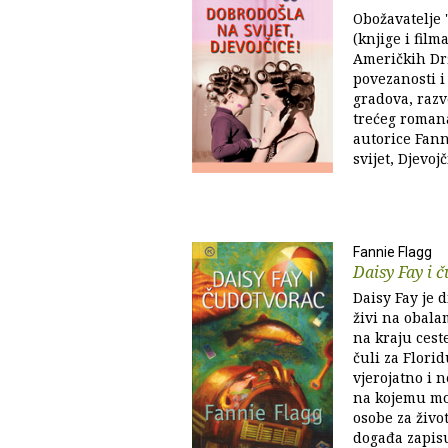
Obožavatelje 
(knjige i film
Američkih Dr
povezanosti i
gradova, razv
trećeg roman
autorice Fann
svijet, Djevojč
Fannie Flagg
Daisy Fay i 
Daisy Fay je d
živi na obala
na kraju cest
čuli za Florid
vjerojatno i 
na kojemu mo
osobe za život
događa zapisu