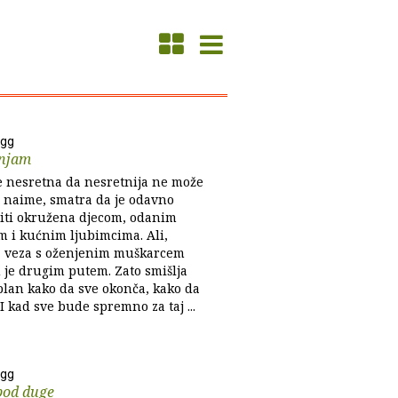
agg
anjam
e nesretna da nesretnija ne može
, naime, smatra da je odavno
biti okružena djecom, odanim
 i kućnim ljubimcima. Ali,
 veza s oženjenim muškarcem
u je drugim putem. Zato smišlja
plan kako da sve okonča, kako da
I kad sve bude spremno za taj ...
agg
pod duge