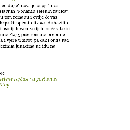
spod duge" nova je uspješnica
slavnih "Pohanih zelenih rajčica".
i u tom romanu i ovdje će vas
 hrpa živopisnih likova, duhovitih
 i osmijeh vam zacijelo neće silaziti
Fannie Flagg piše romane prepune
 i vjere u život, pa čak i onda kad
njezinim junacima ne idu na
agg
elene rajčice : u gostionici
 Stop