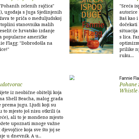
"Pohanih zelenih rajčica"
"Sreća i
a), ugođaja s Juga Sjedinjenih
autorice 
žava te priča o međuljudskoj
Baš kao 
 toplini stanovnika malih
dočekati
eselit će hrvatsko izdanje
situacija
a popularne američke
s lica. 
ie Flagg: "Dobrodošla na
optimizma
ice!"
prilike 
ruku....
Fannie Fl
čudotvorac
Pohane z
Whistle
ijete iz neobične obitelji koja
ma Shell Beacha, malog grada
e prema jugu. Ljudi koji su
u to mjesto još nisu otkrili (a
neće), ali to je mondeno mjesto
žete upoznati mnoge važne
 djevojčice koja sve što joj se
je u dnevnik. A u...