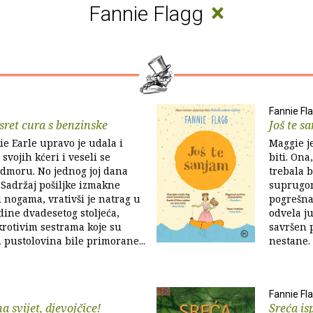
×
Fannie Flagg
Fannie Fl
usret cura s benzinske
Još te s
e Earle upravo je udala i
Maggie j
svojih kćeri i veseli se
biti. Ona
dmoru. No jednog joj dana
trebala 
 Sadržaj pošiljke izmakne
suprugom
d nogama, vrativši je natrag u
pogrešna
dine dvadesetog stoljeća,
odvela j
rotivim sestrama koje su
savršen 
h pustolovina bile primorane...
nestane. 
Fannie Fl
 svijet, djevojčice!
Sreća is