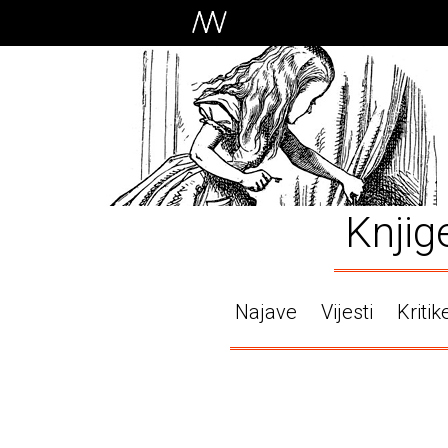
Knjig
Najave
Vijesti
Kritik