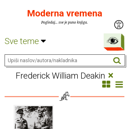
Moderna vremena
Pogledaj... sve je puno knjiga.
Sve teme
×
Frederick William Deakin