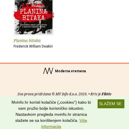
Planina bitaka
Frederick William Deakin
Moderna vremena
Sva prava pridržana © MV Info d.o.o. 2026. • Kriv je
Fiktiv
Mvinfo.hr koristi kolačiće („cookies“) kako bi
SLAŽEM SE
O nama
•
Pomoć
•
Uvjeti korištenja
•
RSS kanali
vam pružio bolje korisničko iskustvo.
Nastavkom pregleda mvinfo.hr stranica
Potraži nas na:
slažete se sa korištenjem kolačića.
Više
informacija