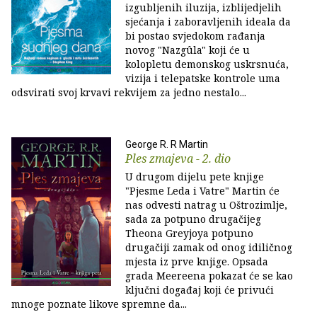
izgubljenih iluzija, izblijedjelih
sjećanja i zaboravljenih ideala da
bi postao svjedokom rađanja
novog "Nazgûla" koji će u
kolopletu demonskog uskrsnuća,
vizija i telepatske kontrole uma
odsvirati svoj krvavi rekvijem za jedno nestalo...
George R. R Martin
Ples zmajeva - 2. dio
U drugom dijelu pete knjige
"Pjesme Leda i Vatre" Martin će
nas odvesti natrag u Oštrozimlje,
sada za potpuno drugačijeg
Theona Greyjoya potpuno
drugačiji zamak od onog idiličnog
mjesta iz prve knjige. Opsada
grada Meereena pokazat će se kao
ključni događaj koji će privući
mnoge poznate likove spremne da...