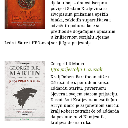
djela u boji – donosi iscrpnu
povijest Sedam Kraljevina sa
živopisnim prikazima epskih
bitaka, zakletih suparništava i
odvažnih pobuna koje su
prethodile događajima opisanim
u književnom serijalu Pjesma
Leda i Vatre i HBO-ovoj seriji Igra prijestolja....
George R. R Martin
Igra prijestolja 1. svezak
Kralj Robert Baratheon stiže u
Oštrozimlje s ponudom knezu
Eddardu Starku, guverneru
Sjevera i svojem starom prijatelju.
Dosadašnji Kraljev namjesnik Jon
Arryn umro je zagonetnom smrću:
kralj Robert zatražit će od Eddarda
da postane novi Namjesnik,
kraljeva desna ruka.