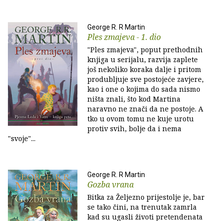
George R. R Martin
Ples zmajeva - 1. dio
"Ples zmajeva", poput prethodnih
knjiga u serijalu, razvija zaplete
još nekoliko koraka dalje i pritom
produbljuje sve postojeće zavjere,
kao i one o kojima do sada nismo
ništa znali, što kod Martina
naravno ne znači da ne postoje. A
tko u ovom tomu ne kuje urotu
protiv svih, bolje da i nema
"svoje"...
George R. R Martin
Gozba vrana
Bitka za Željezno prijestolje je, bar
se tako čini, na trenutak zamrla
kad su ugasli životi pretendenata