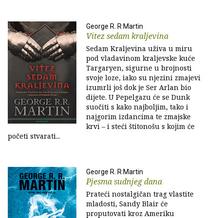
George R. R Martin
Vitez sedam kraljevina
Sedam Kraljevina uživa u miru
pod vladavinom kraljevske kuće
Targaryen, sigurne u brojnosti
svoje loze, iako su njezini zmajevi
izumrli još dok je Ser Arlan bio
dijete. U Pepelgazu će se Dunk
suočiti s kako najboljim, tako i
najgorim izdancima te zmajske
krvi – i steći štitonošu s kojim će
početi stvarati...
George R. R Martin
Pjesma sudnjeg dana
Prateći nostalgičan trag vlastite
mladosti, Sandy Blair će
proputovati kroz Ameriku