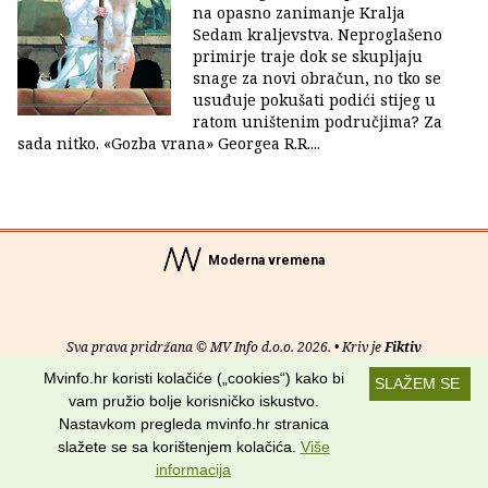
na opasno zanimanje Kralja
Sedam kraljevstva. Neproglašeno
primirje traje dok se skupljaju
snage za novi obračun, no tko se
usuđuje pokušati podići stijeg u
ratom uništenim područjima? Za
sada nitko. «Gozba vrana» Georgea R.R....
Moderna vremena
Sva prava pridržana © MV Info d.o.o. 2026. • Kriv je
Fiktiv
Mvinfo.hr koristi kolačiće („cookies“) kako bi
SLAŽEM SE
O nama
•
Pomoć
•
Uvjeti korištenja
•
RSS kanali
vam pružio bolje korisničko iskustvo.
Nastavkom pregleda mvinfo.hr stranica
Potraži nas na:
slažete se sa korištenjem kolačića.
Više
informacija