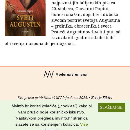
najpoznatijih talijanskih pisaca
20. stoljeća, Giovanni Papini,
donosi snažan, dojmljiv i duboko
životan portret svetoga Augustina
– grešnika, obraćenika i sveca.
Prateći Augustinov životni put, od
razuzdanih godina mladosti do
obraćenja i uspona do jednoga od...
Moderna vremena
Sva prava pridržana © MV Info d.o.o. 2026. • Kriv je
Fiktiv
Mvinfo.hr koristi kolačiće („cookies“) kako bi
SLAŽEM SE
O nama
•
Pomoć
•
Uvjeti korištenja
•
RSS kanali
vam pružio bolje korisničko iskustvo.
Nastavkom pregleda mvinfo.hr stranica
Potraži nas na:
slažete se sa korištenjem kolačića.
Više