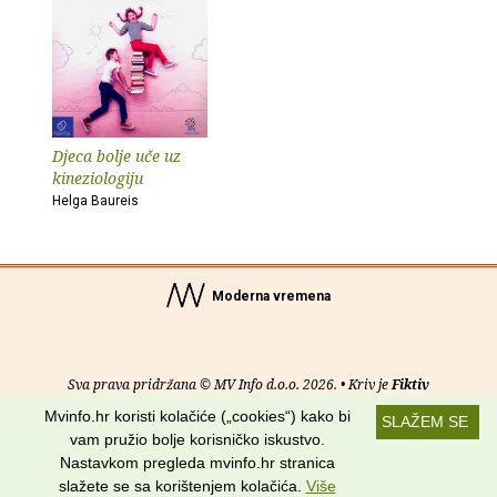
Djeca bolje uče uz
kineziologiju
Helga Baureis
Moderna vremena
Sva prava pridržana © MV Info d.o.o. 2026. • Kriv je
Fiktiv
Mvinfo.hr koristi kolačiće („cookies“) kako bi
SLAŽEM SE
O nama
•
Pomoć
•
Uvjeti korištenja
•
RSS kanali
vam pružio bolje korisničko iskustvo.
Nastavkom pregleda mvinfo.hr stranica
Potraži nas na:
slažete se sa korištenjem kolačića.
Više