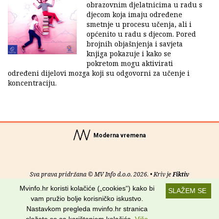
obrazovnim djelatnicima u radu s
djecom koja imaju određene
smetnje u procesu učenja, ali i
općenito u radu s djecom. Pored
brojnih objašnjenja i savjeta
knjiga pokazuje i kako se
pokretom mogu aktivirati
određeni dijelovi mozga koji su odgovorni za učenje i
koncentraciju.
Moderna vremena
Sva prava pridržana © MV Info d.o.o. 2026. • Kriv je
Fiktiv
Mvinfo.hr koristi kolačiće („cookies“) kako bi
SLAŽEM SE
O nama
•
Pomoć
•
Uvjeti korištenja
•
RSS kanali
vam pružio bolje korisničko iskustvo.
Nastavkom pregleda mvinfo.hr stranica
Potraži nas na: