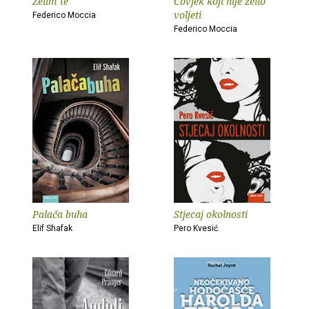
Želim te
Čovjek koji nije želio
voljeti
Federico Moccia
Federico Moccia
Palača buha
Stjecaj okolnosti
Elif Shafak
Pero Kvesić