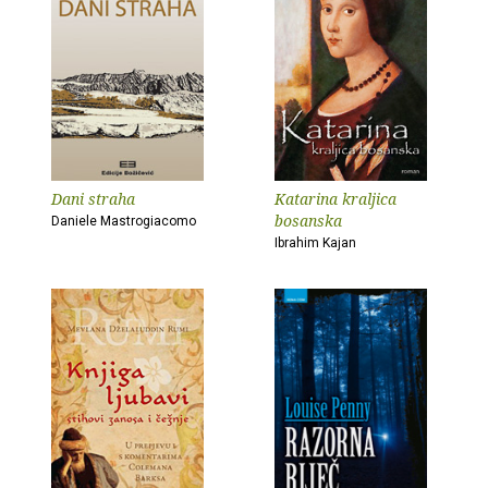
Dani straha
Katarina kraljica
bosanska
Daniele Mastrogiacomo
Ibrahim Kajan