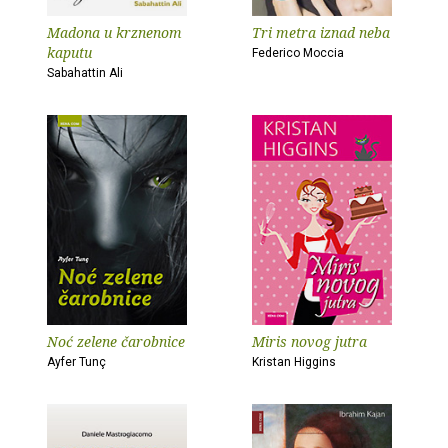
Madona u krznenom
Tri metra iznad neba
kaputu
Federico Moccia
Sabahattin Ali
Noć zelene čarobnice
Miris novog jutra
Ayfer Tunç
Kristan Higgins