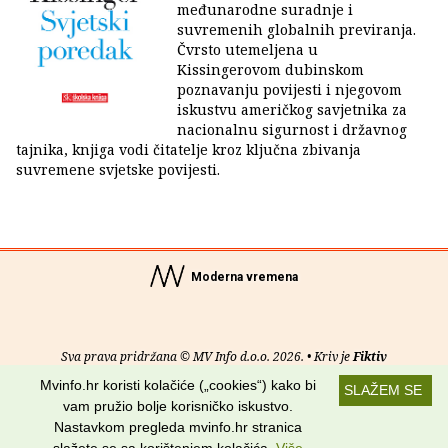
međunarodne suradnje i
suvremenih globalnih previranja.
Čvrsto utemeljena u
Kissingerovom dubinskom
poznavanju povijesti i njegovom
iskustvu američkog savjetnika za
nacionalnu sigurnost i državnog
tajnika, knjiga vodi čitatelje kroz ključna zbivanja
suvremene svjetske povijesti.
Moderna vremena
Sva prava pridržana © MV Info d.o.o. 2026. • Kriv je
Fiktiv
Mvinfo.hr koristi kolačiće („cookies“) kako bi
SLAŽEM SE
O nama
•
Pomoć
•
Uvjeti korištenja
•
RSS kanali
vam pružio bolje korisničko iskustvo.
Nastavkom pregleda mvinfo.hr stranica
Potraži nas na: