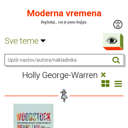
Moderna vremena
Pogledaj... sve je puno knjiga.
Sve teme
×
Holly George-Warren