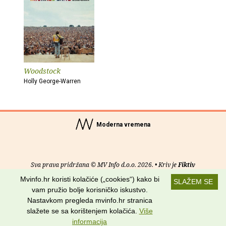
Woodstock
Holly George-Warren
Moderna vremena
Sva prava pridržana © MV Info d.o.o. 2026. • Kriv je
Fiktiv
Mvinfo.hr koristi kolačiće („cookies“) kako bi
SLAŽEM SE
O nama
•
Pomoć
•
Uvjeti korištenja
•
RSS kanali
vam pružio bolje korisničko iskustvo.
Nastavkom pregleda mvinfo.hr stranica
Potraži nas na:
slažete se sa korištenjem kolačića.
Više
informacija