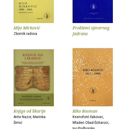
Mijo Mirković
Problemi sjevernog
Jadrana
Zbornik radova
Knjige od likarije
Riko Rosman
Ante Nazor, Marinka
Ksenofont Ilakovac,
Šimić
Mladen Obad-Šćitaroci,
Ivo Podhorsky