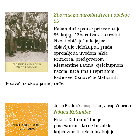
Zbornik za narodni život i običaje
55
Nakon duže pauze priređena je
55. knjiga "Zbornika za narodni
život i običaje" u kojoj se
objavljuje cjelokupna građa,
opremljena uvodom Jakše
Primorca, predgovorom
Klementine Batina, cjelokupnom
bazom, kazalima i reprintom
Radićeve 'Osnove' te Matičinih
'Poziva' na skupljanje građe.
Josip Bratulić, Josip Lisac, Josip Vončina
Nikica Kolumbić
Nikica Kolumbić bio je
povjesničar starije hrvatske
književnosti; tekstolog koji je