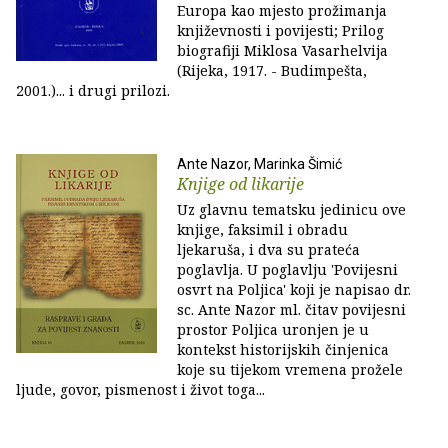
Europa kao mjesto prožimanja
književnosti i povijesti; Prilog
biografiji Miklosa Vasarhelvija
(Rijeka, 1917. - Budimpešta,
2001.)... i drugi prilozi.
Ante Nazor, Marinka Šimić
Knjige od likarije
Uz glavnu tematsku jedinicu ove
knjige, faksimil i obradu
ljekaruša, i dva su prateća
poglavlja. U poglavlju 'Povijesni
osvrt na Poljica' koji je napisao dr.
sc. Ante Nazor ml. čitav povijesni
prostor Poljica uronjen je u
kontekst historijskih činjenica
koje su tijekom vremena prožele
ljude, govor, pismenost i život toga...