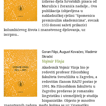
izdavao djela hrvatskih pisaca od
Marulića i Zoranića nadalje... Ova
publikacija (objavljena u
nakladničkoj cjelini "Spomenica
preminulim akademicima", svezak
155) donosi sažeti prikaz(e)
kolumbićevog života i znanstvenog djelovanja, uz
iscrpnu...
Goran Filipi, August Kovačec, Vladimir
Skračić
Vojmir Vinja
Akademik Vojmir Vinja bio je
redoviti profesor Filozofskog
fakulteta Sveučilišta u Zagrebu, a
redovitim članom HAZU postao je
1991. Na Filozofskom fakultetu u
Zagrebu predavao je romansku
lingvistiku i utemeljitelj je studija
hispanistike. Objavio je mnoštvo
znanstvenih radova, među kojima se uz 'Gramatiku...