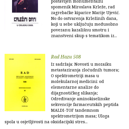
postavljen monumentalni
spomenik Miroslava Krleže, rad
zagrebačke kiparice Marije Ujević.
No do ostvarenja Krležinih dana,
koji u sebe uključuju međusobno
povezanu kazališnu smotru i
znanstveni skup s tematikom iz...
Rad Hazu 508
Iz sadržaja: Novosti u mozaiku
metastaziranja zloćudnih tumora;
O spektrometriji masa u
molekularnoj medicini: od
elementarne analize do
dijagnostičkog slikanja;
Određivanje aminokiselinske
sekvencije farmaceutskih peptida
MALDI-TOF tandemnom
spektrometrijom masa; Uloga
spola u osjetljivosti na oksidacijski stres...