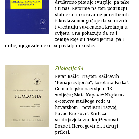
društveno pitanje svugdje, pa tako
i u nas. Reforme na tom području
stalne su i izučavanje poredbenih
iskustava omogućuje da se utvrde
i vrednuju suvremena kretanja u
svijetu. One pokazuju da su i
zemlje koje su desetljećima, pa i
dulje, njegovale neki svoj ustaljeni sustav ...
Filologija 54
Petar Bašić: Tragom Kašićevih
"Ponapravljen'ja"; Loretana Farkaš:
Geometrijsko nazivlje u 18.
stoljeću; Mate Kapović: Naglasak
o-osnova muškoga roda u
hrvatskom - povijesni razvoj;
Pavao Knezović: Sinteza
srednjovjekovne književnosti
Bosne i Hercegovine... i drugi
prilozi.