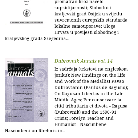
promatran kroz načelo
supsidijarnosti; Slobodni i
kraljevski grad Osijek u svijetlu
suvremenih europskih standarda
lokalne samouporave; Uloga
Hrvata u povijesti slobodnog i
kraljevskog grada Szegedina...
Dubrovnik Annals vol. 14
Iz sadržaja (tekstovi na engleskom
jeziku): New Findings on the Life
and Work of the Medallist Pavao
Dubrovčanin (Paulus de Ragusio);
On Ragusan Libertas in the Late
Middle Ages; Per conservare la
cittd tributtaria et divota - Ragusa
(Dubrovnik) and the 1590-91
Crisis; Foreign Teacher and
Humanist - Nascimbene
Nascimbeni on Rhetoric in...