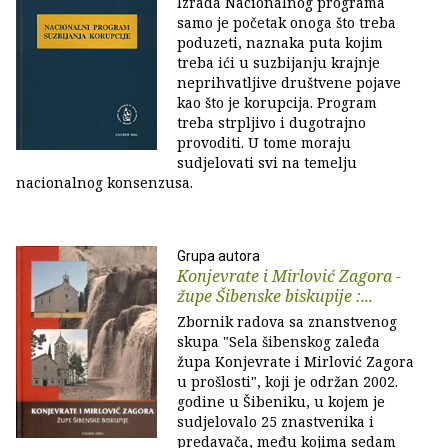
Izrada Nacionalnog programa
samo je početak onoga što treba
poduzeti, naznaka puta kojim
treba ići u suzbijanju krajnje
neprihvatljive društvene pojave
kao što je korupcija. Program
treba strpljivo i dugotrajno
provoditi. U tome moraju
sudjelovati svi na temelju
nacionalnog konsenzusa.
Grupa autora
Konjevrate i Mirlović Zagora -
župe Šibenske biskupije :...
Zbornik radova sa znanstvenog
skupa "Sela šibenskog zaleđa
župa Konjevrate i Mirlović Zagora
u prošlosti", koji je održan 2002.
godine u Šibeniku, u kojem je
sudjelovalo 25 znastvenika i
predavača, među kojima sedam