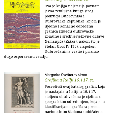
Ova je knjiga najstarija poznata
javna zemljišna knjiga šireg
područja Dubrovnika i
Dubrovačke Republike, kojom je
ujedno i konačno određena
granica između dubrovačke
komune i srednjevjekovne države
Nemanjića (Raške), nakon što je
Stefan Uroš IV 1357. napokon
Dubrovčanima vratio i priznao
dugo osporavanu zemlju.
Margarita Sveštarov Šimat
Grafika u Italiji 16. i 17. st.
Posvetivši ovaj katalog grafici, koja
je nastajala u Italiji u 16. i 17.
stoljeću obuhvaćena je cjelina s
geografskim određenjem, koja je u
klasifikacijama grafičara prema
nacionalnim školama uobičajena