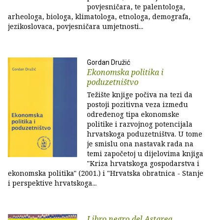
povjesničara, te palentologa,
arheologa, biologa, klimatologa, etnologa, demografa,
jezikoslovaca, povjesničara umjetnosti...
Gordan Družić
Ekonomska politika i
poduzetništvo
Težište knjige počiva na tezi da
postoji pozitivna veza između
određenog tipa ekonomske
politike i razvojnog potencijala
hrvatskoga poduzetništva. U tome
je smislu ona nastavak rada na
temi započetoj u dijelovima knjiga
"Kriza hrvatskoga gospodarstva i
ekonomska politika" (2001.) i "Hrvatska obratnica - Stanje
i perspektive hrvatskoga...
Libro negro del Astarea