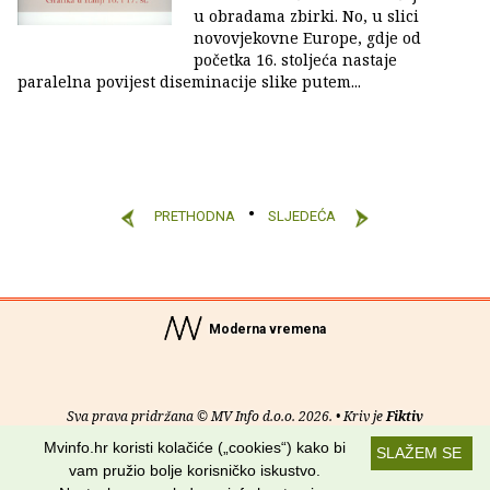
u obradama zbirki. No, u slici
novovjekovne Europe, gdje od
početka 16. stoljeća nastaje
paralelna povijest diseminacije slike putem...
PRETHODNA
SLJEDEĆA
Moderna vremena
Sva prava pridržana © MV Info d.o.o. 2026. • Kriv je
Fiktiv
Mvinfo.hr koristi kolačiće („cookies“) kako bi
SLAŽEM SE
O nama
•
Pomoć
•
Uvjeti korištenja
•
RSS kanali
vam pružio bolje korisničko iskustvo.