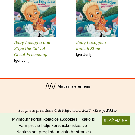
Baby Lasagna and
Baby Lasagna i
Stipe the Cat : A
mačak Stipe
Great Friendship
Igor Jurilj
Igor Jurilj
Moderna vremena
Sva prava pridržana © MV Info d.o.o. 2026. • Kriv je
Fiktiv
Mvinfo.hr koristi kolačiće („cookies“) kako bi
SLAŽEM SE
O nama
•
Pomoć
•
Uvjeti korištenja
•
RSS kanali
vam pružio bolje korisničko iskustvo.
Nastavkom pregleda mvinfo.hr stranica
Potraži nas na: