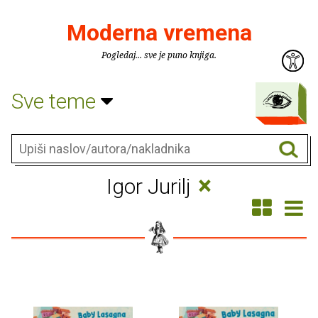
Moderna vremena
Pogledaj... sve je puno knjiga.
Sve teme
×
Igor Jurilj