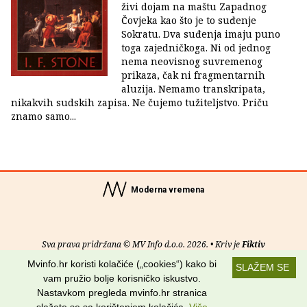
živi dojam na maštu Zapadnog
Čovjeka kao što je to suđenje
Sokratu. Dva suđenja imaju puno
toga zajedničkoga. Ni od jednog
nema neovisnog suvremenog
prikaza, čak ni fragmentarnih
aluzija. Nemamo transkripata,
nikakvih sudskih zapisa. Ne čujemo tužiteljstvo. Priču
znamo samo...
Moderna vremena
Sva prava pridržana © MV Info d.o.o. 2026. • Kriv je
Fiktiv
Mvinfo.hr koristi kolačiće („cookies“) kako bi
SLAŽEM SE
O nama
•
Pomoć
•
Uvjeti korištenja
•
RSS kanali
vam pružio bolje korisničko iskustvo.
Nastavkom pregleda mvinfo.hr stranica
Potraži nas na: