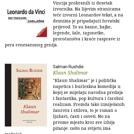
Vincija probranih iz desetak
izvornika. Na lijevim stranicama
teče izvorni Leonardov tekst, a na
desnima je pripadajući hrvatski
prijevod. To su basne, bajke,
legende, šale, zagonetke,
proročanstva i kraće rasprave iz
pera renesansnog genija.
Salman Rushdie
Klaun Shalimar
"Klaun Shalimar" je i politička
napetica i burleskna komedija u
kojoj se miješaju narodna predaja
i fantastika, pop kultura i čarobni
realizam. Premda tako izmiješanih
žanrova i stilova, to je roman o
ljubavi, časti i osveti. No na
prvome mjestu kroz sve izbija
pitanje: zašto na svijetu ima