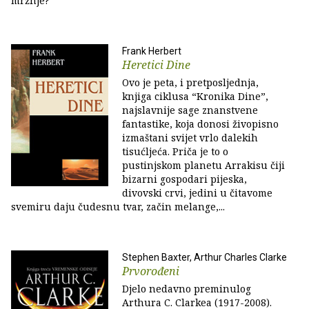
mržnje?
Frank Herbert
Heretici Dine
Ovo je peta, i pretposljednja,
knjiga ciklusa “Kronika Dine”,
najslavnije sage znanstvene
fantastike, koja donosi živopisno
izmaštani svijet vrlo dalekih
tisućljeća. Priča je to o
pustinjskom planetu Arrakisu čiji
bizarni gospodari pijeska,
divovski crvi, jedini u čitavome
svemiru daju čudesnu tvar, začin melange,...
Stephen Baxter, Arthur Charles Clarke
Prvorođeni
Djelo nedavno preminulog
Arthura C. Clarkea (1917-2008).