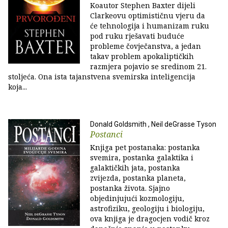
Koautor Stephen Baxter dijeli
Clarkeovu optimističnu vjeru da
će tehnologija i humanizam ruku
pod ruku rješavati buduće
probleme čovječanstva, a jedan
takav problem apokaliptičkih
razmjera pojavio se sredinom 21.
stoljeća. Ona ista tajanstvena svemirska inteligencija
koja...
Donald Goldsmith , Neil deGrasse Tyson
Postanci
Knjiga pet postanaka: postanka
svemira, postanka galaktika i
galaktičkih jata, postanka
zvijezda, postanka planeta,
postanka života. Sjajno
objedinjujući kozmologiju,
astrofiziku, geologiju i biologiju,
ova knjiga je dragocjen vodič kroz