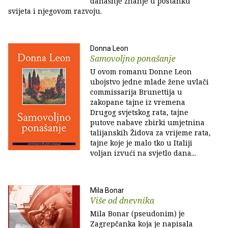
današnje znanje u postanku
svijeta i njegovom razvoju.
Donna Leon
Samovoljno ponašanje
U ovom romanu Donne Leon
ubojstvo jedne mlade žene uvlači
commissarija Brunettija u
zakopane tajne iz vremena
Drugog svjetskog rata, tajne
putove nabave zbirki umjetnina
talijanskih Židova za vrijeme rata,
tajne koje je malo tko u Italiji
voljan izvući na svjetlo dana...
Mila Bonar
Više od dnevnika
Mila Bonar (pseudonim) je
Zagrepčanka koja je napisala