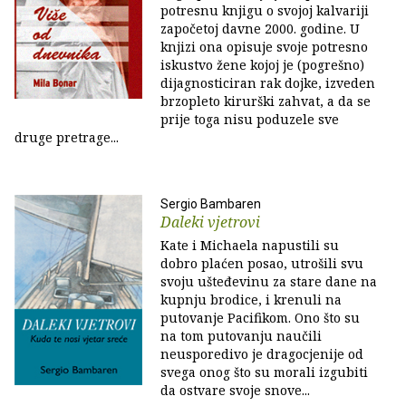
potresnu knjigu o svojoj kalvariji
započetoj davne 2000. godine. U
knjizi ona opisuje svoje potresno
iskustvo žene kojoj je (pogrešno)
dijagnosticiran rak dojke, izveden
brzopleto kirurški zahvat, a da se
prije toga nisu poduzele sve
druge pretrage...
Sergio Bambaren
Daleki vjetrovi
Kate i Michaela napustili su
dobro plaćen posao, utrošili svu
svoju ušteđevinu za stare dane na
kupnju brodice, i krenuli na
putovanje Pacifikom. Ono što su
na tom putovanju naučili
neusporedivo je dragocjenije od
svega onog što su morali izgubiti
da ostvare svoje snove...