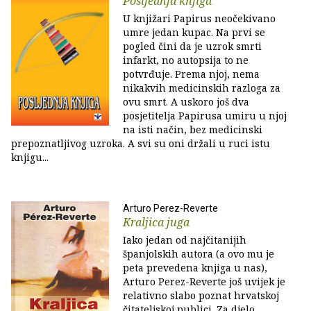
Posljednja knjiga
U knjižari Papirus neočekivano
umre jedan kupac. Na prvi se
pogled čini da je uzrok smrti
infarkt, no autopsija to ne
potvrđuje. Prema njoj, nema
nikakvih medicinskih razloga za
ovu smrt. A uskoro još dva
posjetitelja Papirusa umiru u njoj
na isti način, bez medicinski
prepoznatljivog uzroka. A svi su oni držali u ruci istu
knjigu...
Arturo Perez-Reverte
Kraljica juga
Iako jedan od najčitanijih
španjolskih autora (a ovo mu je
peta prevedena knjiga u nas),
Arturo Perez-Reverte još uvijek je
relativno slabo poznat hrvatskoj
čitateljskoj publici. Za djelo