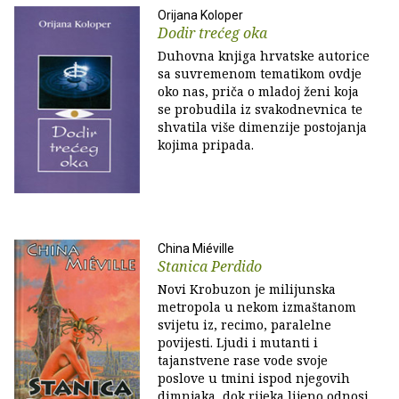
Orijana Koloper
Dodir trećeg oka
Duhovna knjiga hrvatske autorice
sa suvremenom tematikom ovdje
oko nas, priča o mladoj ženi koja
se probudila iz svakodnevnica te
shvatila više dimenzije postojanja
kojima pripada.
China Miéville
Stanica Perdido
Novi Krobuzon je milijunska
metropola u nekom izmaštanom
svijetu iz, recimo, paralelne
povijesti. Ljudi i mutanti i
tajanstvene rase vode svoje
poslove u tmini ispod njegovih
dimnjaka, dok rijeka lijeno odnosi