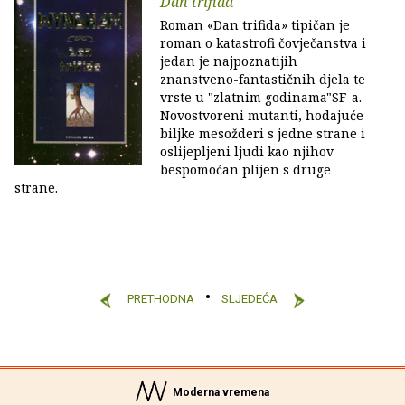
Dan trifida
Roman «Dan trifida» tipičan je
roman o katastrofi čovječanstva i
jedan je najpoznatijih
znanstveno-fantastičnih djela te
vrste u "zlatnim godinama"SF-a.
Novostvoreni mutanti, hodajuće
biljke mesožderi s jedne strane i
oslijepljeni ljudi kao njihov
bespomoćan plijen s druge
strane.
PRETHODNA
SLJEDEĆA
Moderna vremena