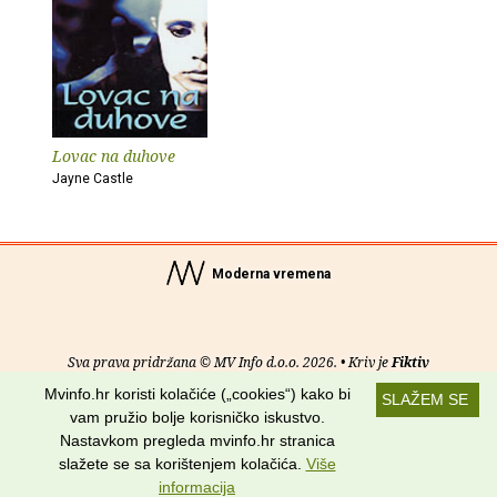
Lovac na duhove
Jayne Castle
Moderna vremena
Sva prava pridržana © MV Info d.o.o. 2026. • Kriv je
Fiktiv
Mvinfo.hr koristi kolačiće („cookies“) kako bi
SLAŽEM SE
O nama
•
Pomoć
•
Uvjeti korištenja
•
RSS kanali
vam pružio bolje korisničko iskustvo.
Nastavkom pregleda mvinfo.hr stranica
Potraži nas na:
slažete se sa korištenjem kolačića.
Više
informacija