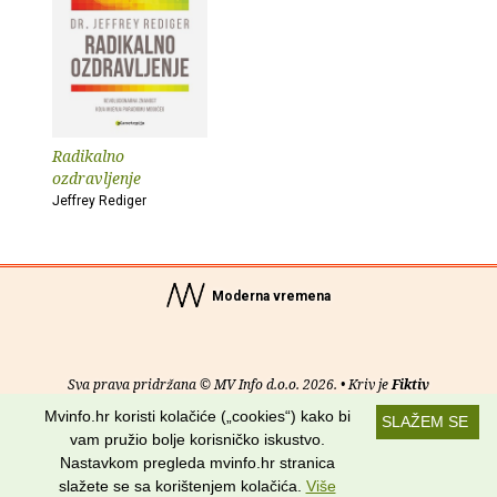
Radikalno
ozdravljenje
Jeffrey Rediger
Moderna vremena
Sva prava pridržana © MV Info d.o.o. 2026. • Kriv je
Fiktiv
Mvinfo.hr koristi kolačiće („cookies“) kako bi
SLAŽEM SE
O nama
•
Pomoć
•
Uvjeti korištenja
•
RSS kanali
vam pružio bolje korisničko iskustvo.
Nastavkom pregleda mvinfo.hr stranica
Potraži nas na:
slažete se sa korištenjem kolačića.
Više