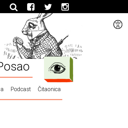
Posao
ga
Podcast
Čitaonica