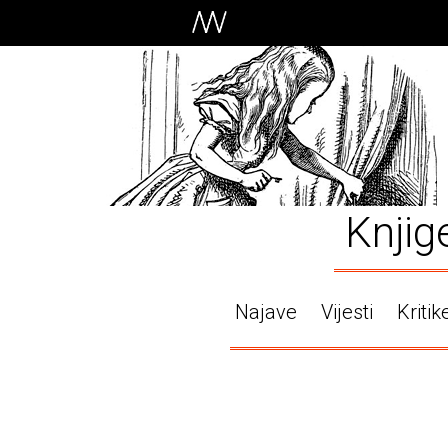
Knjig
Najave
Vijesti
Kritik