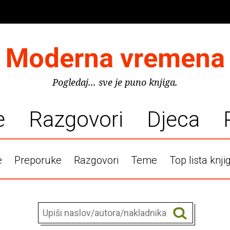
Moderna vremena
Pogledaj... sve je puno knjiga.
e
Razgovori
Djeca
e
Preporuke
Razgovori
Teme
Top lista knji