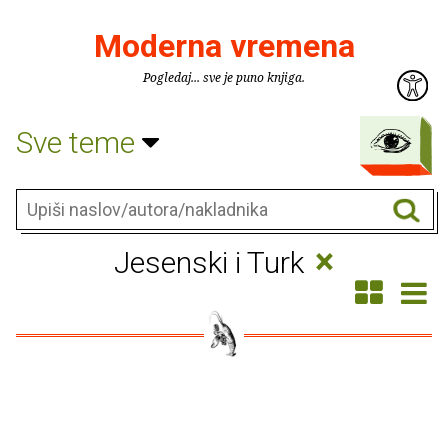
Moderna vremena
Pogledaj... sve je puno knjiga.
Sve teme
×
Jesenski i Turk