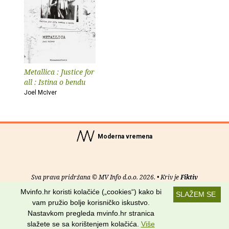
Metallica : Justice for
all : Istina o bendu
Joel McIver
Moderna vremena
Sva prava pridržana © MV Info d.o.o. 2026. • Kriv je
Fiktiv
Mvinfo.hr koristi kolačiće („cookies“) kako bi
SLAŽEM SE
O nama
•
Pomoć
•
Uvjeti korištenja
•
RSS kanali
vam pružio bolje korisničko iskustvo.
Nastavkom pregleda mvinfo.hr stranica
Potraži nas na:
slažete se sa korištenjem kolačića.
Više