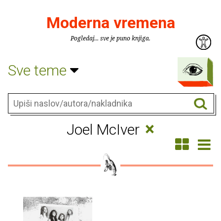
Moderna vremena
Pogledaj... sve je puno knjiga.
Sve teme
×
Joel McIver